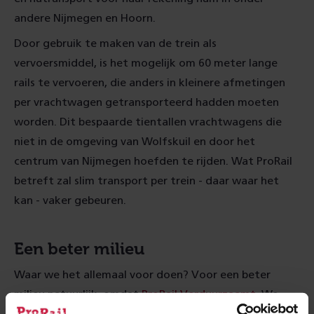
andere Nijmegen en Hoorn.
Door gebruik te maken van de trein als
vervoersmiddel, is het mogelijk om 60 meter lange
rails te vervoeren, die anders in kleinere afmetingen
per vrachtwagen getransporteerd hadden moeten
worden. Dit bespaarde tientallen vrachtwagens die
niet in de omgeving van Wolfskuil en door het
centrum van Nijmegen hoefden te rijden. Wat ProRail
betreft zal slim transport per trein - daar waar het
kan - vaker gebeuren.
Een beter milieu
Waar we het allemaal voor doen? Voor een beter
milieu natuurlijk, omdat
ProRail Verduurzaamt
. We