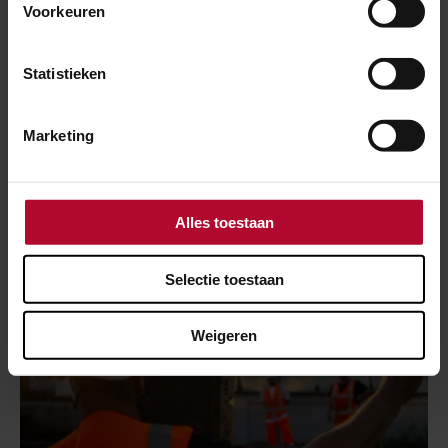
Voorkeuren
Meer over:
Statistieken
Duurzaamheid
Marketing
Meer nieuws
Alles toestaan
Selectie toestaan
Weigeren