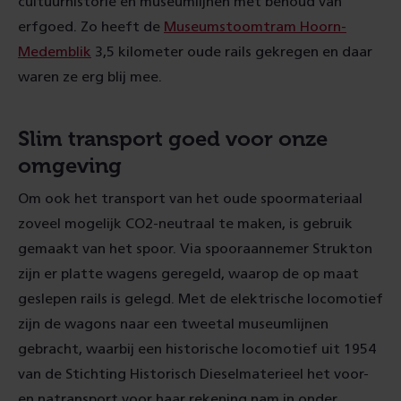
cultuurhistorie en museumlijnen met behoud van
erfgoed. Zo heeft de
Museumstoomtram Hoorn-
Medemblik
3,5 kilometer oude rails gekregen en daar
waren ze erg blij mee.
Slim transport goed voor onze
omgeving
Om ook het transport van het oude spoormateriaal
zoveel mogelijk CO2-neutraal te maken, is gebruik
gemaakt van het spoor. Via spooraannemer Strukton
zijn er platte wagens geregeld, waarop de op maat
geslepen rails is gelegd. Met de elektrische locomotief
zijn de wagons naar een tweetal museumlijnen
gebracht, waarbij een historische locomotief uit 1954
van de Stichting Historisch Dieselmaterieel het voor-
en natransport voor haar rekening nam in onder