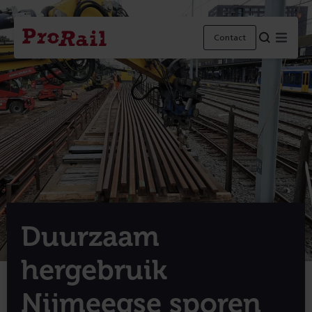
Navigatie
Homepage
Menu
Contact
ProRail
Duurzaam
hergebruik
Nijmeegse sporen