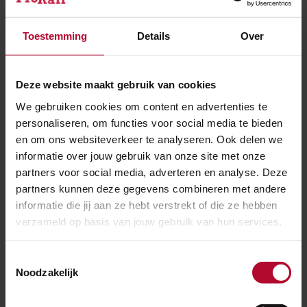
willen daarom minimaal beslag leggen op
grondstoffen. Om het wat tastbaarder te maken:
Toestemming
Details
Over
ProRail wil dat in 2030 de helft van het
gebruikte
materiaal hergebruikt
wordt is. Daar is dit project in
Nijmegen een mooi voorbeeld van.
Deze website maakt gebruik van cookies
We gebruiken cookies om content en advertenties te
Lees verder bij
personaliseren, om functies voor social media te bieden
en om ons websiteverkeer te analyseren. Ook delen we
informatie over jouw gebruik van onze site met onze
partners voor social media, adverteren en analyse. Deze
Materialen
partners kunnen deze gegevens combineren met andere
informatie die jij aan ze hebt verstrekt of die ze hebben
verzameld op basis van jouw gebruik van hun services.
Toestemmingsselectie
Noodzakelijk
Duurzaamheid