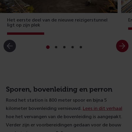
Het eerste deel van de nieuwe reizigerstunnel
E
ligt op zijn plek
Ga
Ga
Ga
Ga
Ga
naar
naar
naar
naar
naar
slide
slide
slide
slide
slide
1
2
3
4
5
Sporen, bovenleiding en perron
Rond het station is 800 meter spoor en bijna 5
kilometer bovenleiding vernieuwd.
Lees in dit verhaal
hoe het vervangen van de bovenleiding is aangepakt.
Verder zijn er voorbereidingen gedaan voor de bouw