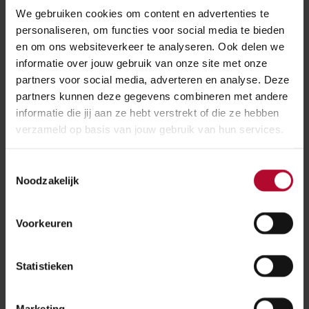
We gebruiken cookies om content en advertenties te
De werkzaamheden duren tot eind 2028.
personaliseren, om functies voor social media te bieden
en om ons websiteverkeer te analyseren. Ook delen we
Investeren in de toekomst
informatie over jouw gebruik van onze site met onze
partners voor social media, adverteren en analyse. Deze
Met PHS Nijmegen investeren we in een veilig,
partners kunnen deze gegevens combineren met andere
betrouwbaar en toekomstbestendig station Nijmegen
informatie die jij aan ze hebt verstrekt of die ze hebben
waar meer ruimte is voor treinen en voor reizigers.
verzameld op basis van jouw gebruik van hun services.
Lees meer over dit project.
Toestemmingsselectie
Meer over:
Noodzakelijk
Werkzaamheden
Nijmegen
Voorkeuren
Meer nieuws
Statistieken
Marketing