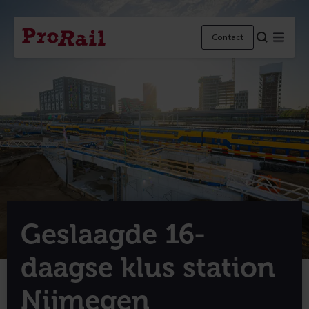
Navigatie
Homepage
Menu
Contact
ProRail
Geslaagde 16-
daagse klus station
Nijmegen