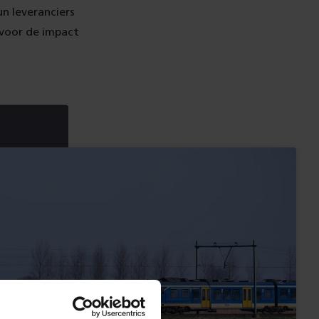
n leveranciers
 voor de impact