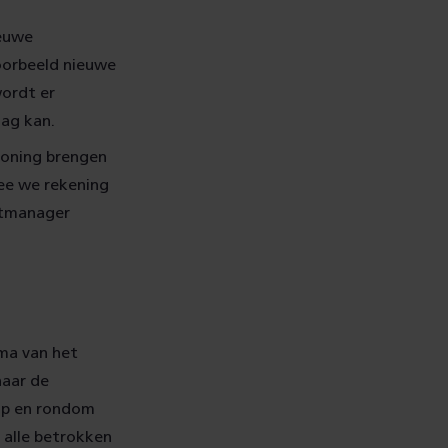
ieuwe
oorbeeld nieuwe
wordt er
ag kan.
koning brengen
ee we rekening
ectmanager
ma van het
naar de
op en rondom
 alle betrokken