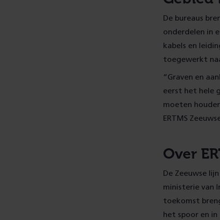
De bureaus bre
onderdelen in 
kabels en leid
toegewerkt naa
“Graven en aan
eerst het hele
moeten houden i
ERTMS Zeeuwse 
Over ER
De Zeeuwse lij
ministerie van 
toekomst breng
het spoor en i