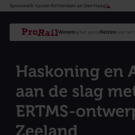
Spoorwerk tussen Rotterdam en Den Haag
Navigatie
Homepage
Wonen
bij het spoor
Reizen
over het
ProRail
Haskoning en A
aan de slag me
ERTMS-ontwer
Zeeland