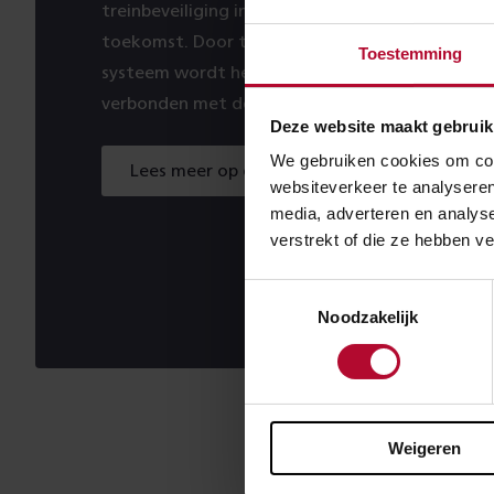
treinbeveiliging in Europa en hét digitale spoo
toekomst. Door te kiezen voor één standaard 
Toestemming
systeem wordt het Nederlandse spoor in de to
verbonden met de rest van Europa.
Deze website maakt gebruik
We gebruiken cookies om cont
Lees meer op ertms.nl
websiteverkeer te analyseren
media, adverteren en analys
verstrekt of die ze hebben v
Toestemmingsselectie
Noodzakelijk
Meer 
Weigeren