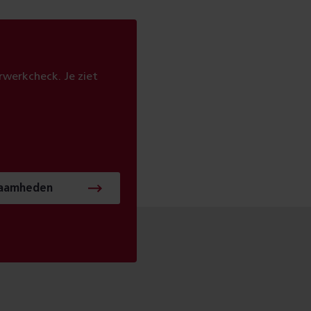
werkcheck. Je ziet
zaamheden