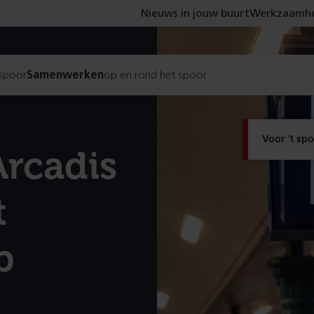
Nieuws in jouw buurt
Werkzaamhe
 spoor
Samenwerken
op en rond het spoor
Voor 't sp
rcadis
t
p