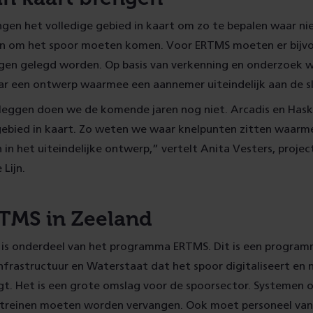
ngen het volledige gebied in kaart om zo te bepalen waar n
en om het spoor moeten komen. Voor ERTMS moeten er bijv
ingen gelegd worden. Op basis van verkenning en onderzoek 
r een ontwerp waarmee een aannemer uiteindelijk aan de sl
leggen doen we de komende jaren nog niet. Arcadis en Has
 gebied in kaart. Zo weten we waar knelpunten zitten waarm
n het uiteindelijke ontwerp,” vertelt Anita Vesters, proj
Lijn.
TMS in Zeeland
n is onderdeel van het programma ERTMS. Dit is een program
Infrastructuur en Waterstaat dat het spoor digitaliseert en 
t. Het is een grote omslag voor de spoorsector. Systemen 
n treinen moeten worden vervangen. Ook moet personeel van