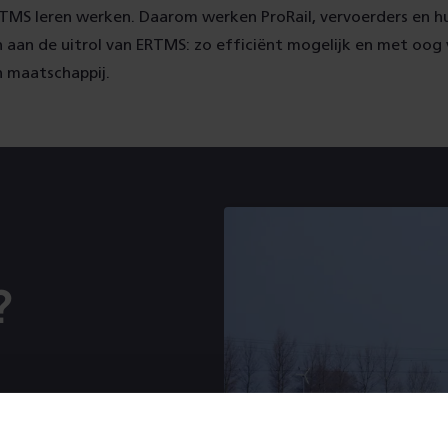
TMS leren werken. Daarom werken ProRail, vervoerders en hu
 aan de uitrol van ERTMS: zo efficiënt mogelijk en met oog
 maatschappij.
?
afkorting ERTMS staat
 de standaard voor