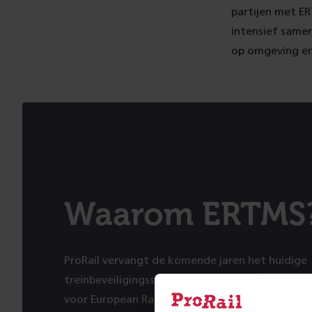
partijen met ER
intensief samen
op omgeving en
Waarom ERTMS
ProRail vervangt de komende jaren het huidige
treinbeveiligingssysteem ATB door ERTMS. De 
voor European Rail Traffic Management. Het is