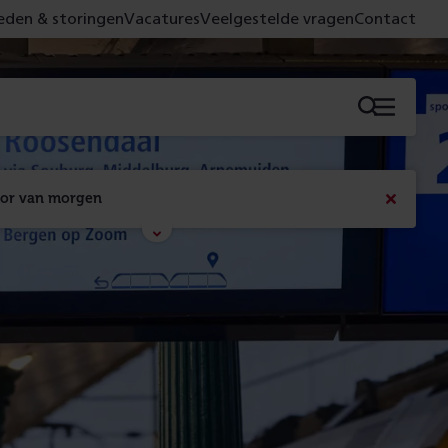
den & storingen
Vacatures
Veelgestelde vragen
Contact
Menu
oor van morgen
Bericht
sluiten
Met de campagne 'Voor 't spoor naar morgen' laten 
we zien wat er vandaag gebeurt en wat dat - 
figuurlijk gezien - morgen oplevert.
Lees meer