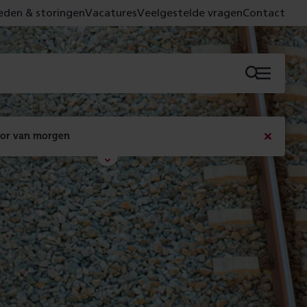
den & storingen
Vacatures
Veelgestelde vragen
Contact
Menu
oor van morgen
Bericht
sluiten
Met de campagne 'Voor 't spoor naar morgen' laten 
we zien wat er vandaag gebeurt en wat dat - 
figuurlijk gezien - morgen oplevert.
Lees meer