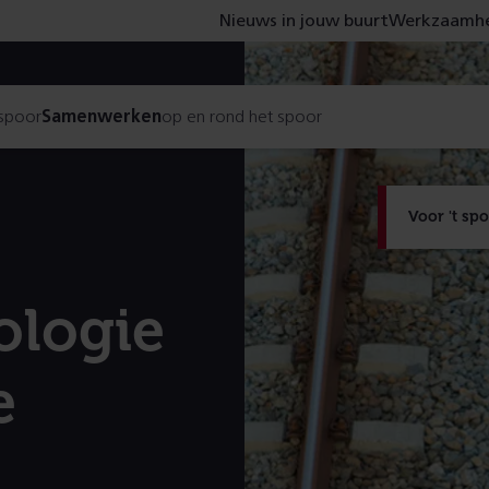
Nieuws in jouw buurt
Werkzaamhe
 spoor
Samenwerken
op en rond het spoor
Voor 't sp
ologie
e