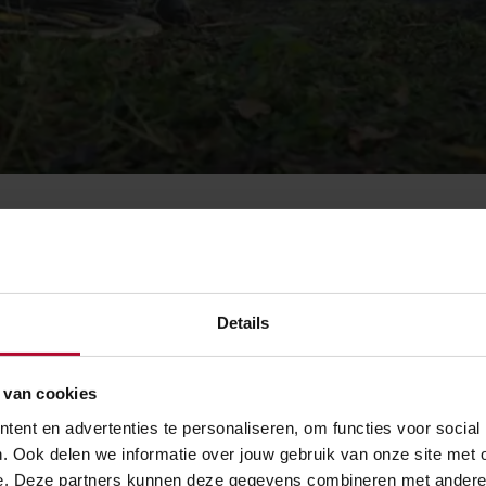
ers glasvezel
Details
 liggen kilometers glasvezel. De kabels zijn te gebruiken als
en en geluid en daarmee afwijkingen aan het spoor of aan d
 van cookies
nt er spoorlopers mee opsporen. Het winnende idee van Thal
ent en advertenties te personaliseren, om functies voor social
een slimme manier wordt de bestaande (data)infrastructuur
. Ook delen we informatie over jouw gebruik van onze site met 
t de glasvezelkabels. Het wordt ook gebruikt om de nieuwe
e. Deze partners kunnen deze gegevens combineren met andere in