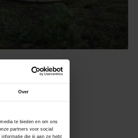
Over
 sensoren. Ze
e treinwielen
es is het meest
 media te bieden en om ons
 gecombineerd
onze partners voor social
 mogelijkheden
formatie die jij aan ze hebt