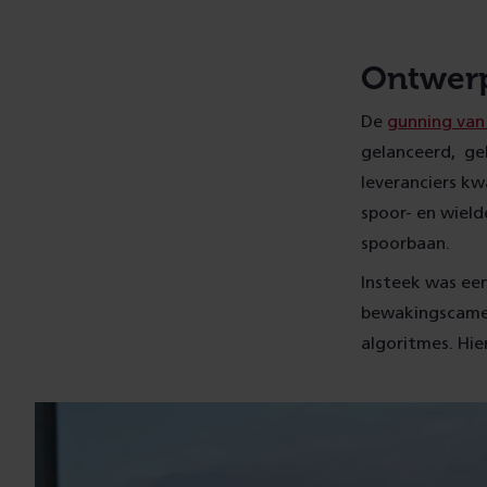
Ontwerp
De
gunning van
gelanceerd, ge
leveranciers kw
spoor- en wiel
spoorbaan.
Insteek was een
bewakingscamer
algoritmes. Hi