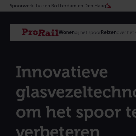
Spoorwerk tussen Rotterdam en Den Haag
Navigatie
Homepage
Wonen
bij het spoor
Reizen
over het
ProRail
Innovatieve
glasvezeltechn
om het spoor t
verbeteren