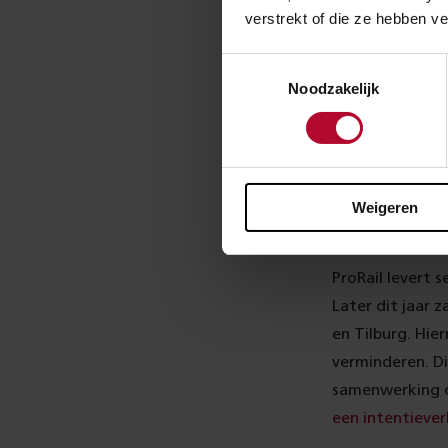
verstrekt of die ze hebben v
aan te tonen. 
technologie aa
Toestemmingsselectie
Noodzakelijk
Uitvoer
Tijdens de proe
bijvoorbeeld ie
Weigeren
spooronderdeel
afstand te mete
ProRail levert 
Later dit jaar 
en Tilburg. Hie
verminderen. Di
samenwerking o
een intentieve