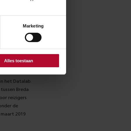
 van de
Marketing
rd, van
tend
Alles toestaan
 het spoor op
in het Datalab.
e tussen Breda
oor reizigers
 onder de
n maart 2019