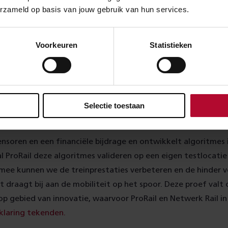
erzameld op basis van jouw gebruik van hun services.
Thales gaat samen met een aantal MKB's verschillende delen
nleveren.
Voorkeuren
Statistieken
ing proef
f worden om de paar meter trillingen en geluiden gesignalee
mand die langsloopt, een voorbijrijdende trein of een loszit
Selectie toestaan
. Deze technologie heeft het potentieel om de conditie van
n, zodat snel ingrijpen mogelijk wordt.
sensoren en een financiële bijdrage en ontwikkelt algoritmes 
zal ProRail deze algoritmes valideren op een eigen testlocati
rmee kunnen we de treinprestaties verbeteren en de hinder v
t draagt bij aan de mobiliteit op het spoor. Deze proef valt
p gebied van innovatie, waarvoor ProRail en Netwerk Rail i
rklaring tekenden
.