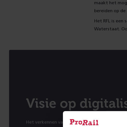
maakt het mogel
bereiden op de
Het RFL is een 
Waterstaat. Oo
Visie op digital
Het verkennen van snellere, slimmere en meer g