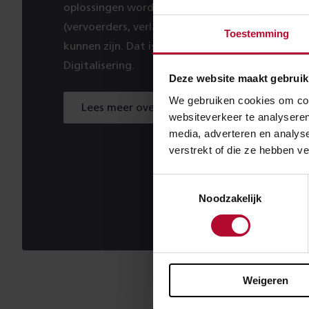
oplossingen wordt steeds belangrijker om onze 
(vervoerders, verladers en bredere omgeving) o
Toestemming
kunnen zijn. Dat is tevens het uitgangspunt van
Digitalisering.
Deze website maakt gebruik
We gebruiken cookies om cont
Lees meer over onze visie op digitalisering
websiteverkeer te analyseren
media, adverteren en analys
verstrekt of die ze hebben v
Toestemmingsselectie
Noodzakelijk
Weigeren
Meer 