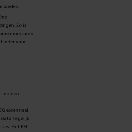
e bieden.
time
ingen. Zo is
-time monitoren
r hinder voor
dit moment
5G essentieel.
data tegelijk
ties. Het RFL