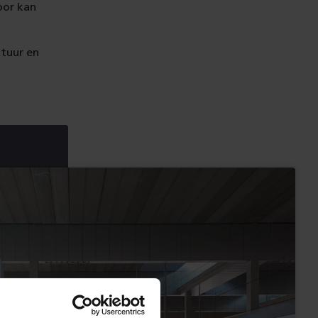
oor kan
ctuur en