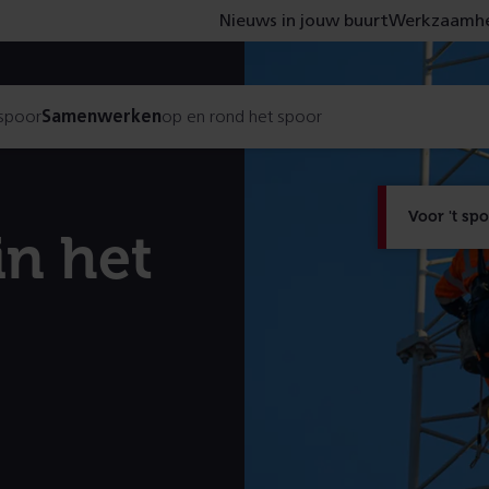
Nieuws in jouw buurt
Werkzaamhe
 spoor
Samenwerken
op en rond het spoor
Voor 't sp
in het