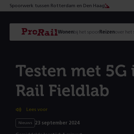
Spoorwerk tussen Rotterdam en Den Haag
Navigatie
Homepage
Wonen
bij het spoor
Reizen
over het
ProRail
Testen met 5G 
Rail Fieldlab
Lees voor
23 september 2024
Nieuws