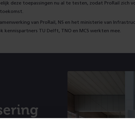
ijk deze toepassingen nu al te testen, zodat ProRail zich v
 toekomst.
samenwerking van ProRail, NS en het ministerie van Infrastru
k kennispartners TU Delft, TNO en MCS werkten mee.
isering
edigitaliseerde