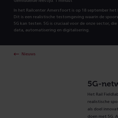
Gemiddelde leestijd: 1 minuut
In het Railcenter Amersfoort is op 18 september het 
Dit is een realistische testomgeving waarin de spoo
5G kan testen. 5G is cruciaal voor de onze sector, di
data, automatisering en digitalisering.
Nieuws
5G-net
Het Rail Fieldl
realistische sp
als doel innovat
doen met 5G. A