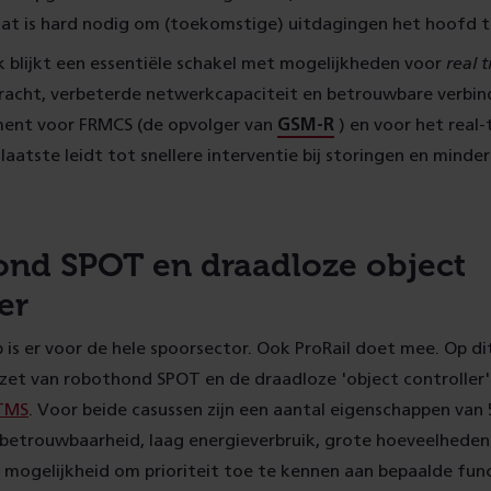
dat is hard nodig om (toekomstige) uitdagingen het hoofd t
 blijkt een essentiële schakel met mogelijkheden voor
real 
acht, verbeterde netwerkcapaciteit en betrouwbare verbind
ent voor FRMCS (de opvolger van
GSM-R
) en voor het real
laatste leidt tot snellere interventie bij storingen en minde
nd SPOT en draadloze object
er
ab is er voor de hele spoorsector. Ook ProRail doet mee. Op 
nzet van robothond SPOT en de draadloze 'object controller'
TMS
. Voor beide casussen zijn een aantal eigenschappen van 
betrouwbaarheid, laag energieverbruik, grote hoeveelheden 
 mogelijkheid om prioriteit toe te kennen aan bepaalde func