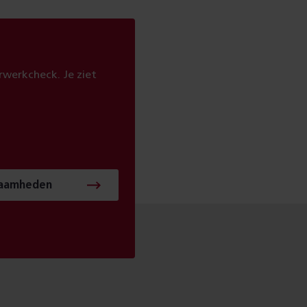
werkcheck. Je ziet
zaamheden