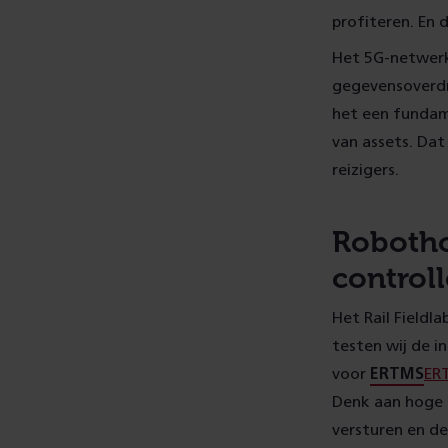
profiteren. En 
Het 5G-netwerk
gegevensoverdr
het een fundam
van assets. Dat 
reizigers.
Robotho
controll
Het Rail Fieldl
testen wij de i
voor
ERTMS
ER
Denk aan hoge 
versturen en de