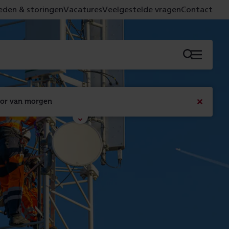
den & storingen
Vacatures
Veelgestelde vragen
Contact
Menu
oor van morgen
Bericht
sluiten
Met de campagne 'Voor 't spoor naar morgen' laten 
we zien wat er vandaag gebeurt en wat dat - 
figuurlijk gezien - morgen oplevert.
Lees meer