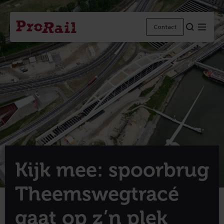
Navigatie
Homepage
Menu
Contact
ProRail
Kijk mee: spoorbrug
Theemswegtracé
gaat op z’n plek