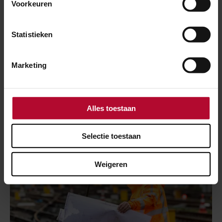
Voorkeuren
Meer over:
Statistieken
Tunnels & bruggen
Maarsbergen
Marketing
Werkzaamheden
Meer nieuws
Alles toestaan
Selectie toestaan
Weigeren