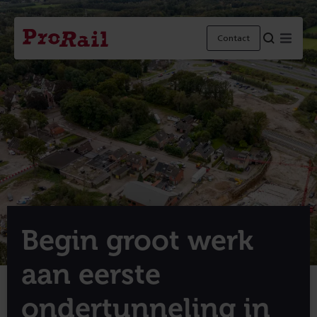
Navigatie
Homepage
Menu
Contact
ProRail
Begin groot werk
aan eerste
ondertunneling in