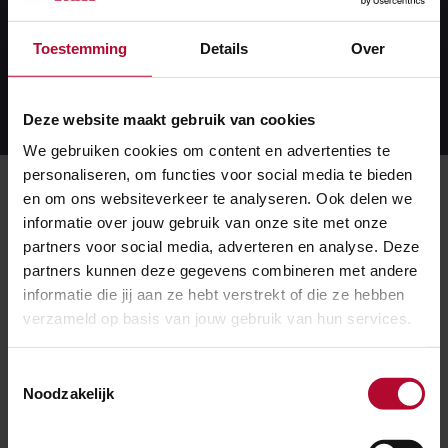
huidige gelijkvloerse spoorwegovergang verdwijnt.
Toestemming
Details
Over
Lees meer over dit project
Lees
meer
Deze website maakt gebruik van cookies
over
dit
We gebruiken cookies om content en advertenties te
project
personaliseren, om functies voor social media te bieden
en om ons websiteverkeer te analyseren. Ook delen we
informatie over jouw gebruik van onze site met onze
Meer weten?
partners voor social media, adverteren en analyse. Deze
partners kunnen deze gegevens combineren met andere
Het project is ook te volgen via de
informatie die jij aan ze hebt verstrekt of die ze hebben
BouwApp. Deze app is te downloaden
verzameld op basis van jouw gebruik van hun services.
in de Apple App Store en Google Play.
Zoek op ‘Onderdoorgang
Toestemmingsselectie
Maarsbergen’.
Noodzakelijk