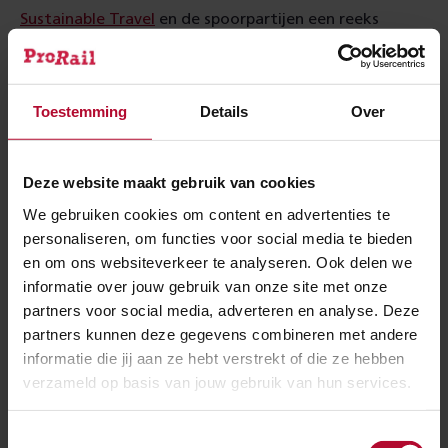
Sustainable Travel
en de spoorpartijen een reeks
debatten en seminars over de belangrijke rol die het
spoor en duurzaam reizen kunnen spelen bij het
behalen van de wereldwijde klimaatdoelen.
Toestemming
Details
Over
Verduurzamen
Deze website maakt gebruik van cookies
ProRail wil meer mensen en partijen in staat te stellen
We gebruiken cookies om content en advertenties te
om de (inter)nationale treinen te nemen in plaats van
personaliseren, om functies voor social media te bieden
en om ons websiteverkeer te analyseren. Ook delen we
de (vracht)auto en het vliegtuig. In een duurzame
informatie over jouw gebruik van onze site met onze
samenleving wordt er meer met de trein gereisd
partners voor social media, adverteren en analyse. Deze
omdat het een van de duurzaamste vormen van
partners kunnen deze gegevens combineren met andere
vervoer is. Na lopen en fietsen geeft reizen met de
informatie die jij aan ze hebt verstrekt of die ze hebben
trein de minste CO
uitstoot. Met een goede
verzameld op basis van jouw gebruik van hun services.
2-
infrastructuur, internationale samenwerking en een
Toestemmingsselectie
aangepaste dienstregeling maken wij een toename