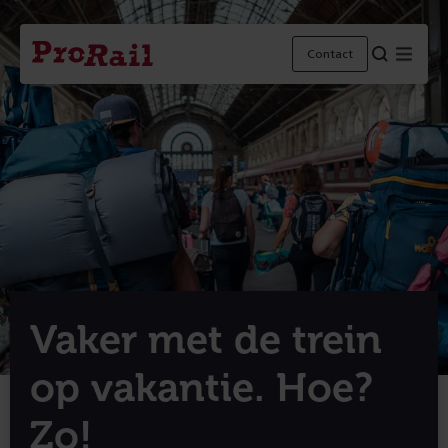
Navigatie
Homepage
Menu
Contact
ProRail
Vaker met de trein
op vakantie. Hoe?
Zo!