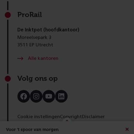
ProRail
De Inktpot (hoofdkantoor)
Moreelsepark 3
3511 EP Utrecht
Alle kantoren
Volg ons op
Bezoek
Bezoek
Bezoek
Bezoek
onze
onze
onze
onze
Facebook
Instagram
Youtube
LinkedIn
pagina
pagina
pagina
pagina
Cookie instellingen
Copyright
Disclaimer
Toegankelijkheid
Cookies
Privacy
Feedback
Voor 't spoor van morgen