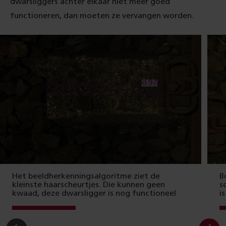
dwarsliggers achter elkaar niet meer goed
functioneren, dan moeten ze vervangen worden.
Het beeldherkenningsalgoritme ziet de
B
kleinste haarscheurtjes. Die kunnen geen
s
kwaad, deze dwarsligger is nog functioneel
i