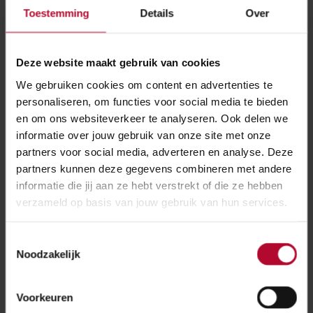
Toestemming
Details
Over
Deze website maakt gebruik van cookies
We gebruiken cookies om content en advertenties te
personaliseren, om functies voor social media te bieden
en om ons websiteverkeer te analyseren. Ook delen we
informatie over jouw gebruik van onze site met onze
partners voor social media, adverteren en analyse. Deze
De gevonden scheuren zijn op een interactieve kaart
van Nederland gevisualiseerd. Zo kunnen inspecteurs
partners kunnen deze gegevens combineren met andere
gerichter onderhoud laten uitvoeren
informatie die jij aan ze hebt verstrekt of die ze hebben
verzameld op basis van jouw gebruik van hun services.
Veiligheid
Toestemmingsselectie
De 95 procent precisie betekent dat van de 100
Noodzakelijk
beelden die het algoritme aanlevert, er op 95
inderdaad een scheur te zien is. De andere 5 beelden
Voorkeuren
levert het model onterecht aan. Daar ligt bijvoorbeeld