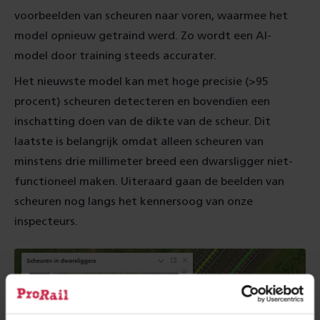
voorbeelden van scheuren naar voren, waarmee het
model opnieuw getraind werd. Zo wordt een AI-
model door training steeds accurater.
Het nieuwste model kan met hoge precisie (>95
procent) scheuren detecteren en bovendien een
inschatting doen van de dikte van de scheur. Dit
laatste is belangrijk omdat alleen scheuren van
minstens drie millimeter breed een dwarsligger niet-
functioneel maken. Uiteraard gaan de beelden van
scheuren nog langs het kennersoog van onze
inspecteurs.