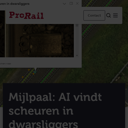
Navigatie
Homepage
Menu
Contact
ProRail
Mijlpaal: AI vindt
scheuren in
dwarsliggers