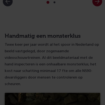
Ga
Ga
naar
naar
slide
slide
1
2
Handmatig een monsterklus
Twee keer per jaar wordt al het spoor in Nederland op
beeld vastgelegd, door zogenaamde
videoschouwtreinen. Al dit beeldmateriaal met de
hand inspecteren is een onhaalbare monsterklus; het
kost naar schatting minimaal 17 fte om alle NS90-
dwarsliggers door mensen te controleren op
scheuren.