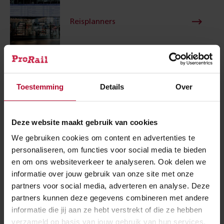
Reisplanners
Bruggen en tunnels
Toestemming
Details
Over
Deze website maakt gebruik van cookies
Meer over:
We gebruiken cookies om content en advertenties te
personaliseren, om functies voor social media te bieden
en om ons websiteverkeer te analyseren. Ook delen we
Reisinformatie
Tunnels & bruggen
informatie over jouw gebruik van onze site met onze
partners voor social media, adverteren en analyse. Deze
Spoedwerkzaamheden
partners kunnen deze gegevens combineren met andere
informatie die jij aan ze hebt verstrekt of die ze hebben
verzameld op basis van jouw gebruik van hun services.