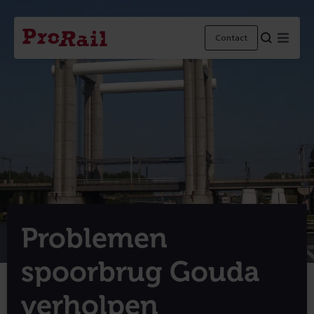
Navigatie
Homepage
Menu
Contact
ProRail
Problemen
spoorbrug Gouda
verholpen