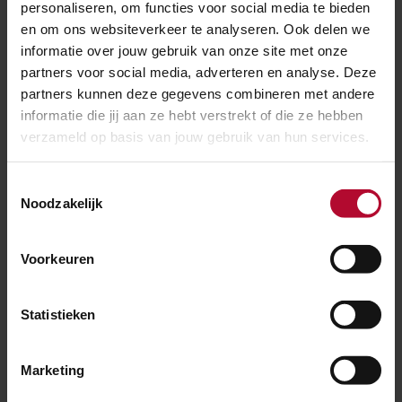
personaliseren, om functies voor social media te bieden
en om ons websiteverkeer te analyseren. Ook delen we
informatie over jouw gebruik van onze site met onze
partners voor social media, adverteren en analyse. Deze
partners kunnen deze gegevens combineren met andere
informatie die jij aan ze hebt verstrekt of die ze hebben
verzameld op basis van jouw gebruik van hun services.
Toestemmingsselectie
Noodzakelijk
7 augustus 2026
Duurzaam aan de slag op station Almere
Muziekwijk
Voorkeuren
Statistieken
Marketing