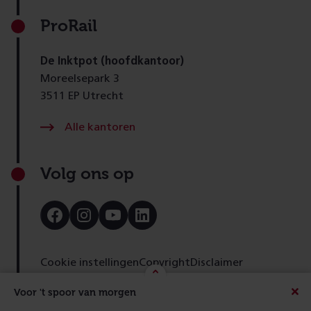
ProRail
De Inktpot (hoofdkantoor)
Moreelsepark 3
3511 EP Utrecht
Alle kantoren
Volg ons op
Bezoek
Bezoek
Bezoek
Bezoek
onze
onze
onze
onze
Facebook
Instagram
Youtube
LinkedIn
pagina
pagina
pagina
pagina
Cookie instellingen
Copyright
Disclaimer
Toegankelijkheid
Cookies
Privacy
Feedback
Voor 't spoor van morgen
Beric