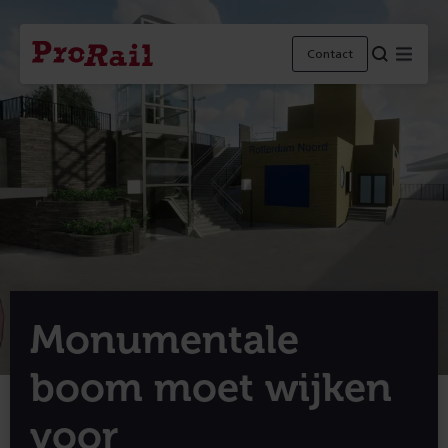
Navigatie
Homepage
Menu
Contact
ProRail
Monumentale
boom moet wijken
voor