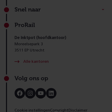
Footer
Snel naar
ProRail
De Inktpot (hoofdkantoor)
Moreelsepark 3
3511 EP Utrecht
Alle kantoren
Volg ons op
Bezoek
Bezoek
Bezoek
Bezoek
onze
onze
onze
onze
Facebook
Instagram
Youtube
LinkedIn
pagina
pagina
pagina
pagina
Cookie instellingen
Copyright
Disclaimer