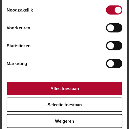
Toestemmingsselectie
NIEUWS
Noodzakelijk
26 februari 2025
Voorkeuren
Nieuwe plek voor het plantje Wilde Averuit
in Nijmegen
Statistieken
Marketing
Alles toestaan
Selectie toestaan
Weigeren