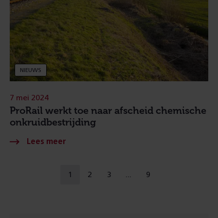
NIEUWS
7 mei 2024
ProRail werkt toe naar afscheid chemische
onkruidbestrijding
Naar
1
2
3
9
u
ga
ga
ga
een
bent
naar
naar
naar
andere
op
pagina
pagina
pagina