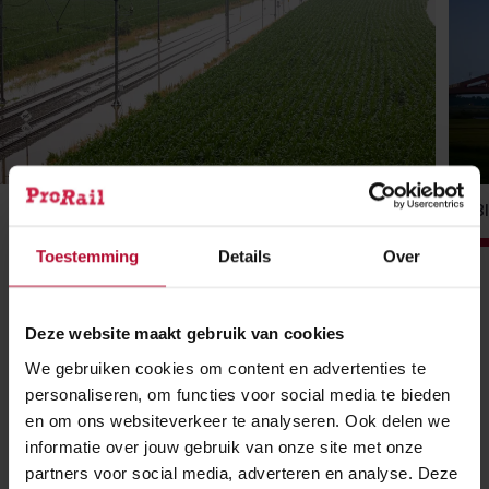
Het spoor onder water
B
Toestemming
Details
Over
Ga
Ga
Ga
Ga
naar
naar
naar
naar
Deze website maakt gebruik van cookies
slide
slide
slide
slide
1
2
3
4
We gebruiken cookies om content en advertenties te
personaliseren, om functies voor social media te bieden
en om ons websiteverkeer te analyseren. Ook delen we
Een lange reis
informatie over jouw gebruik van onze site met onze
partners voor social media, adverteren en analyse. Deze