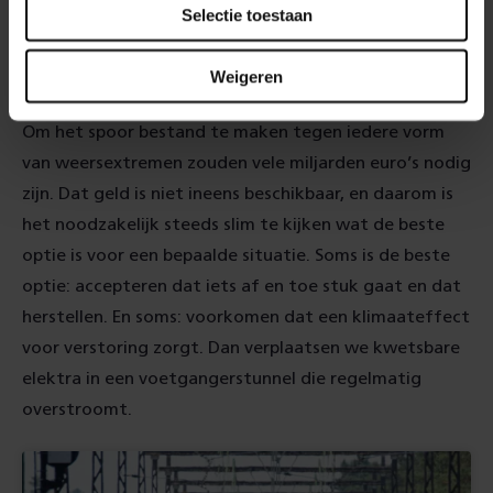
de
Selectie toestaan
Klimaateffectatlas
Weigeren
Slim zijn
Om het spoor bestand te maken tegen iedere vorm
van weersextremen zouden vele miljarden euro’s nodig
zijn. Dat geld is niet ineens beschikbaar, en daarom is
het noodzakelijk steeds slim te kijken wat de beste
optie is voor een bepaalde situatie. Soms is de beste
optie: accepteren dat iets af en toe stuk gaat en dat
herstellen. En soms: voorkomen dat een klimaateffect
voor verstoring zorgt. Dan verplaatsen we kwetsbare
elektra in een voetgangerstunnel die regelmatig
overstroomt.