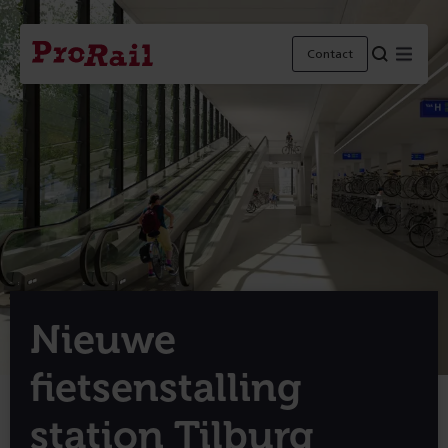
Navigatie
Homepage
Menu
Contact
ProRail
Nieuwe
fietsenstalling
station Tilburg