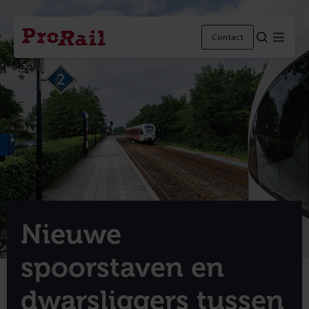
Navigatie
Homepage
Menu
Contact
ProRail
Nieuwe
spoorstaven en
dwarsliggers tussen