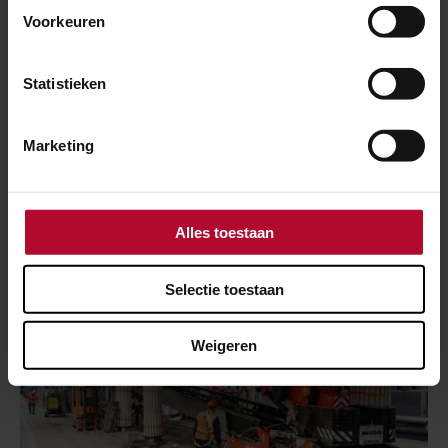
Voorkeuren
Statistieken
1 maart 2024
Marketing
9 dagen werkzaamheden tussen
Eindhoven en Venlo
Alles toestaan
Selectie toestaan
Weigeren