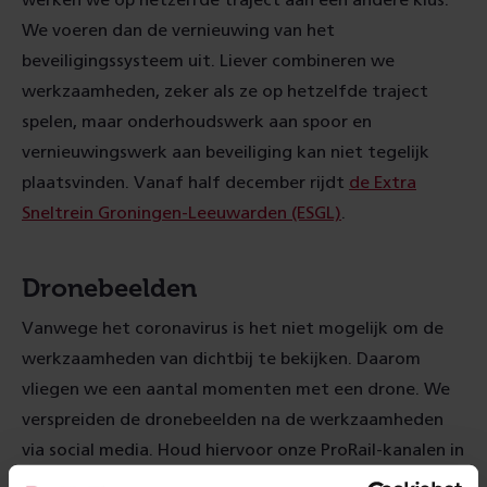
werken we op hetzelfde traject aan een andere klus.
We voeren dan de vernieuwing van het
beveiligingssysteem uit. Liever combineren we
werkzaamheden, zeker als ze op hetzelfde traject
spelen, maar onderhoudswerk aan spoor en
vernieuwingswerk aan beveiliging kan niet tegelijk
plaatsvinden. Vanaf half december rijdt
de Extra
Sneltrein Groningen-Leeuwarden (ESGL)
.
Dronebeelden
Vanwege het coronavirus is het niet mogelijk om de
werkzaamheden van dichtbij te bekijken. Daarom
vliegen we een aantal momenten met een drone. We
verspreiden de dronebeelden na de werkzaamheden
via social media. Houd hiervoor onze ProRail-kanalen in
de gaten.