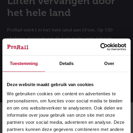
Liften vervangen door
het hele land
ProRail werkt in het hele land aan liften. Op 100
stations plaatsen we de komende jaren nieuwe
liften. In 2025 gaat het om de stations Diemen Zuid,
Woerden, Gouda Goverwelle, Zwijndrecht en
Toestemming
Details
Over
Maarssen.
Lees hier meer.
Lees verder:
Lees
Deze website maakt gebruik van cookies
verder:
We gebruiken cookies om content en advertenties te
personaliseren, om functies voor social media te bieden
en om ons websiteverkeer te analyseren. Ook delen we
Meer over:
informatie over jouw gebruik van onze site met onze
partners voor social media, adverteren en analyse. Deze
partners kunnen deze gegevens combineren met andere
Almere Poort
Toegankelijkheid