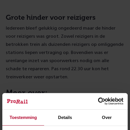
Grote hinder voor reizigers
Iedereen bleef gelukkig ongedeerd maar de hinder
voor reizigers was groot. Zowel reizigers in de
betrokken trein als duizenden reizigers op omliggende
stations liepen vertraging op. Bovendien was er
urenlange inzet van spoorwerkers nodig om alle
schade te repareren. Pas rond 22.30 uur kon het
treinverkeer weer opstarten.
Meer over:
Veiligheid
Spoedwerkzaamheden
Toestemming
Details
Over
Meer nieuws