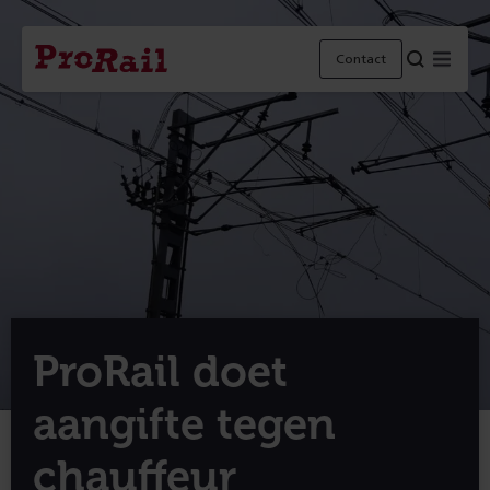
Navigatie
Homepage
Menu
Contact
ProRail
ProRail doet
aangifte tegen
chauffeur