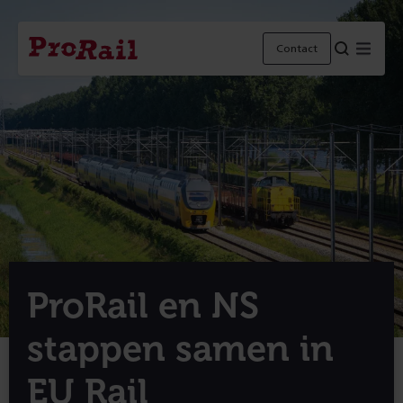
Navigatie
Homepage
Menu
Contact
ProRail
ProRail en NS
stappen samen in
EU Rail