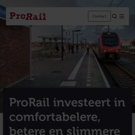
Navigatie
Homepage
Menu
Contact
ProRail
ProRail investeert in
comfortabelere,
betere en slimmere