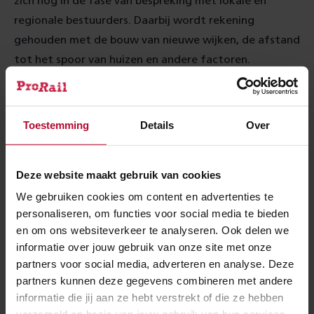
zich nog in de fase van bespreking met lokale en
regionale bestuurders. Daarbij wordt rekening
gehouden met de bouw van nieuwe wijken, de afstand
tot het spoor van huizen en andere factoren.
Stations die op korte termijn worden uitgebreid of
geopend zijn Maastricht-Noord en Lansingerland-
Zoetermeer. Voor alle overige plaatsen geldt dat met
Toestemming
Details
Over
lokale en/of regionale overheden bestuurlijke
gesprekken plaatsvinden over mogelijkheden of dat al
Deze website maakt gebruik van cookies
is besloten dat er geen station komt.
We gebruiken cookies om content en advertenties te
personaliseren, om functies voor social media te bieden
Meer over:
en om ons websiteverkeer te analyseren. Ook delen we
informatie over jouw gebruik van onze site met onze
Stations
Innovatie
partners voor social media, adverteren en analyse. Deze
partners kunnen deze gegevens combineren met andere
informatie die jij aan ze hebt verstrekt of die ze hebben
Meer nieuws