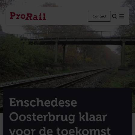
Navigatie
Homepage
Menu
Contact
ProRail
Enschedese
Oosterbrug klaar
voor de toekomst