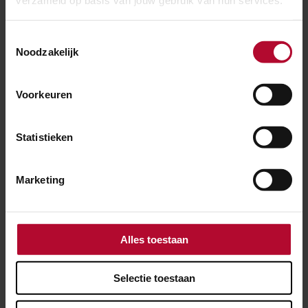
verzameld op basis van jouw gebruik van hun services.
Toestemmingsselectie
Noodzakelijk
Voorkeuren
Statistieken
Marketing
BIJGEWERKT
Alles toestaan
23 juli 2026
Selectie toestaan
Herstelwerk nodig voor niet-bedienbare
Arnebrug in Arnemuiden