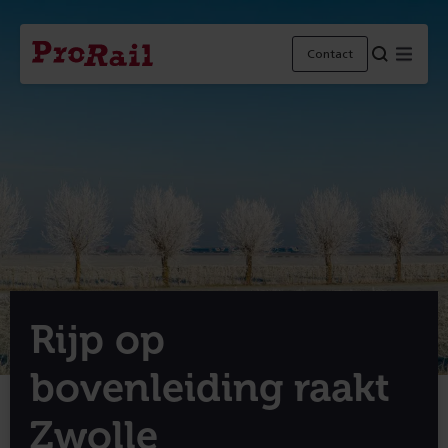
Navigatie
Homepage
Menu
Contact
ProRail
Rijp op
bovenleiding raakt
Zwolle