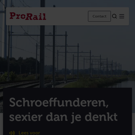
Navigatie
Homepage
Menu
Contact
ProRail
Schroeffunderen,
sexier dan je denkt
Lees voor