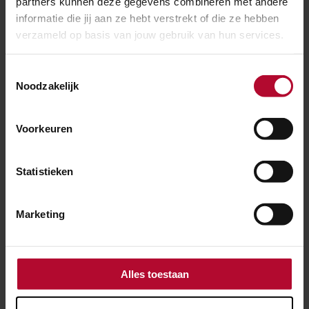
partners kunnen deze gegevens combineren met andere
informatie die jij aan ze hebt verstrekt of die ze hebben
verzameld op basis van jouw gebruik van hun services.
23 september 2024
Testen met 5G in het Rail Fieldlab
Toestemmingsselectie
Noodzakelijk
Voorkeuren
Statistieken
Marketing
Alles toestaan