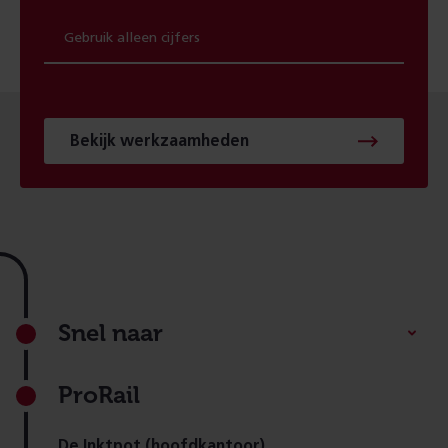
Bekijk werkzaamheden
Footer
Snel naar
ProRail
De Inktpot (hoofdkantoor)