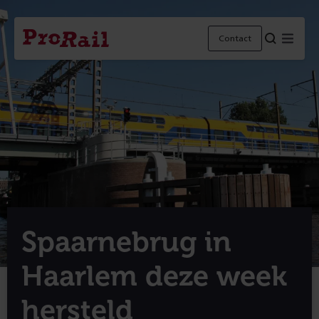
Navigatie
Homepage
Menu
Contact
ProRail
Spaarnebrug in
Haarlem deze week
hersteld