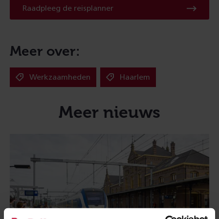
Raadpleeg
Raadpleeg de reisplanner
de
reisplanner
Meer over:
Werkzaamheden
Haarlem
Meer nieuws