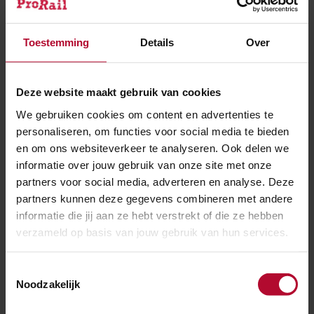
Toestemming
Details
Over
Deze website maakt gebruik van cookies
30 juli 2026
We gebruiken cookies om content en advertenties te
Elf dagen hinder voor reizigers tussen
personaliseren, om functies voor social media te bieden
Utrecht en ’s-Hertogenbosch
en om ons websiteverkeer te analyseren. Ook delen we
informatie over jouw gebruik van onze site met onze
partners voor social media, adverteren en analyse. Deze
partners kunnen deze gegevens combineren met andere
informatie die jij aan ze hebt verstrekt of die ze hebben
verzameld op basis van jouw gebruik van hun services.
Toestemmingsselectie
Noodzakelijk