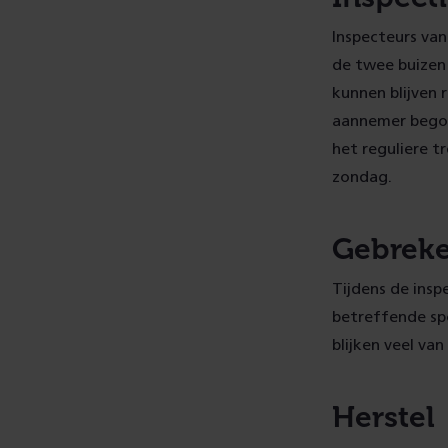
Inspecteurs van
de twee buizen
kunnen blijven 
aannemer begon
het reguliere t
zondag.
Gebrek
Tijdens de insp
betreffende spo
blijken veel va
Herstel