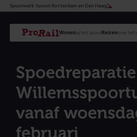
Spoorwerk tussen Rotterdam en Den Haag
Navigatie
Homepage
Wonen
bij het spoor
Reizen
over het
ProRail
Spoedreparatie
Willemsspoort
vanaf woensda
februari