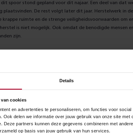
dit spoor stond gepland voor dit najaar. Een deel van dat w
plaatsvinden. De rest volgt later dit jaar. Herstelwerk in de
de krappe ruimte en de strenge veiligheidsvoorwaarden om e
 herstel is niet mogelijk. Ook omdat de benodigde mensen e
nden zijn.
kent dit voor de reizigers
amheden rijden er tussen Rotterdam en Breda tot en met 
 Hoge Snelheidslijn (HSL). Tussen Rotterdam en Dordrecht ri
Details
einen rijden hier weer normaal rond vrijdag 7 februari 20.30 
planner
van NS.
 van cookies
ent en advertenties te personaliseren, om functies voor social
. Ook delen we informatie over jouw gebruik van onze site met 
over:
e. Deze partners kunnen deze gegevens combineren met andere in
Tunnels & bruggen
Onderhou
erzameld op basis van jouw gebruik van hun services.