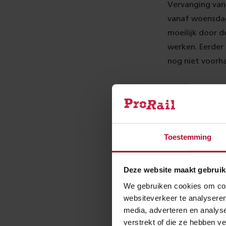
Vervanging van 
vanaf woensdag 
moeilijk door 
werken. Eerder
nog niet voorha
Wat bete
Door de werkza
treinen over de
Toestemming
sprinters, de tr
vertrek de
Reis
Deze website maakt gebruik
We gebruiken cookies om cont
websiteverkeer te analyseren
Meer 
media, adverteren en analys
verstrekt of die ze hebben v