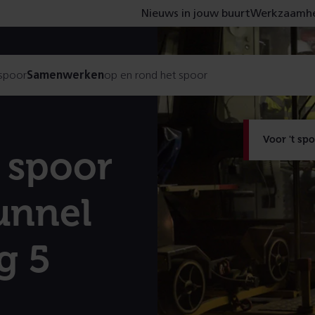
Nieuws in jouw buurt
Werkzaamhe
 spoor
Samenwerken
op en rond het spoor
Voor 't sp
 spoor
unnel
g 5