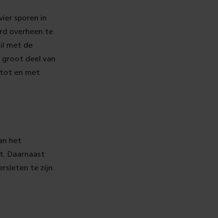
ier sporen in
rd overheen te
ail met de
 groot deel van
o tot en met
an het
t. Daarnaast
rsleten te zijn.