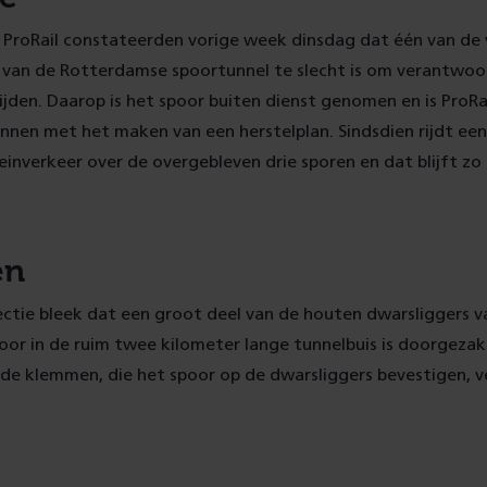
 ProRail constateerden vorige week dinsdag dat één van de v
 van de Rotterdamse spoortunnel te slecht is om verantwoo
rijden. Daarop is het spoor buiten dienst genomen en is ProR
nen met het maken van een herstelplan. Sindsdien rijdt een
reinverkeer over de overgebleven drie sporen en dat blijft z
en
ectie bleek dat een groot deel van de houten dwarsliggers v
or in de ruim twee kilometer lange tunnelbuis is doorgezak
n de klemmen, die het spoor op de dwarsliggers bevestigen, ve