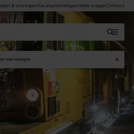
den & storingen
Vacatures
Veelgestelde vragen
Contact
Menu
oor van morgen
Bericht
sluiten
Met de campagne 'Voor 't spoor naar morgen' laten 
we zien wat er vandaag gebeurt en wat dat - 
figuurlijk gezien - morgen oplevert.
Lees meer