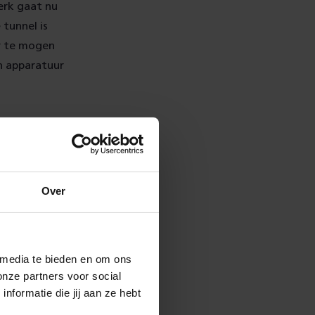
erk gaat nu
 tunnel is
r te mogen
n apparatuur
zondag minder
jden er minder
Over
uur. Check voor
 media te bieden en om ons
onze partners voor social
formatie die jij aan ze hebt
d