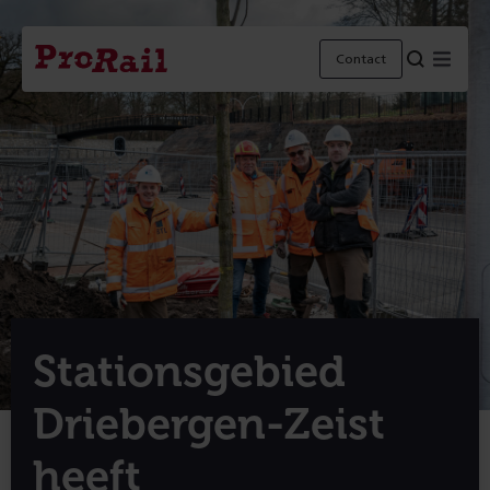
Navigatie
Homepage
Menu
Contact
ProRail
Stationsgebied
Driebergen-Zeist
heeft