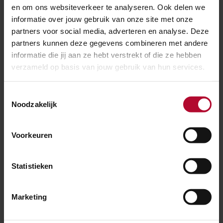
en om ons websiteverkeer te analyseren. Ook delen we
informatie over jouw gebruik van onze site met onze
partners voor social media, adverteren en analyse. Deze
partners kunnen deze gegevens combineren met andere
informatie die jij aan ze hebt verstrekt of die ze hebben
verzameld op basis van jouw gebruik van hun services.
Toestemmingsselectie
18 december 2019
Noodzakelijk
Voormeer­passage open, ‘rondje
Naardermeer’ is nu een feit
Voorkeuren
Statistieken
Marketing