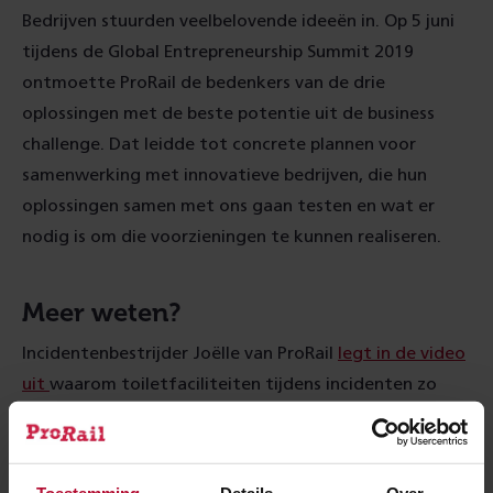
Bedrijven stuurden veelbelovende ideeën in. Op 5 juni
tijdens de Global Entrepreneurship Summit 2019
ontmoette ProRail de bedenkers van de drie
oplossingen met de beste potentie uit de business
challenge. Dat leidde tot concrete plannen voor
samenwerking met innovatieve bedrijven, die hun
oplossingen samen met ons gaan testen en wat er
nodig is om die voorzieningen te kunnen realiseren.
Meer weten?
Incidentenbestrijder Joëlle van ProRail
legt in de video
uit
waarom toiletfaciliteiten tijdens incidenten zo
belangrijk zijn.
Meer over:
Toestemming
Details
Over