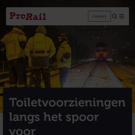
Navigatie
Homepage
Menu
Contact
ProRail
Toiletvoorzieningen
langs het spoor
voor