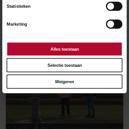
Statistieken
21 september 2025
Dit beleefden bezoekers tijdens de
Marketing
Raildagen
Alles toestaan
Selectie toestaan
Weigeren