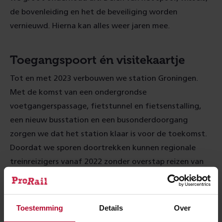
de bovenleiding en het de beveiliging worden
vernieuwd. Hierna kan alles weer jaren mee.
Toegangspoort én visitekaartje
Tot en met 2023 verbouwen we station Groningen.
Met de komst van een ondergrondse
voetgangerspassage, fietstunnel en fietsenstalling,
een nieuw busstation en een busonderdoorgang
zorgen we dat het station klaar is voor de toekomst.
Doordat we sporen doortrekken kunnen regionale
treinreizigers vanaf 2022 zonder overstap reizen van
bijvoorbeeld Delfzijl tot Veendam. Het station
behoudt zijn monumentale uitstraling en vormt straks
een belangrijke verbinding tussen de binnenstad en de
Toestemming
Details
Over
zuidelijke wijken. Naast toegangspoort tot de regio