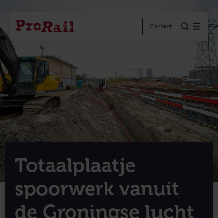
Navigatie
Homepage
Menu
Contact
ProRail
Totaalplaatje
spoorwerk vanuit
de Groningse lucht