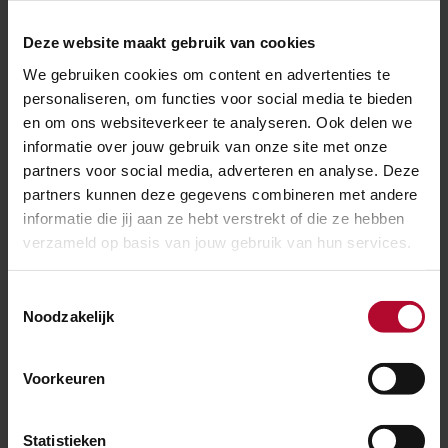
wordt station Groningen het visitekaartje van de
Deze website maakt gebruik van cookies
stad.
We gebruiken cookies om content en advertenties te
personaliseren, om functies voor social media te bieden
Groningen Spoorzone
en om ons websiteverkeer te analyseren. Ook delen we
informatie over jouw gebruik van onze site met onze
Het project
Groningen Spoorzone
is onderdeel van
partners voor social media, adverteren en analyse. Deze
Spoorplan Noord-Nederland
; sneller reizen in Noord-
partners kunnen deze gegevens combineren met andere
Nederland en naar de Randstad door meer treinen,
informatie die jij aan ze hebt verstrekt of die ze hebben
betere overstap, nieuwe verbindingen en sneller rijden.
verzameld op basis van jouw gebruik van hun services.
Meer weten over de werkzaamheden die we nu
uitvoeren? Bekijk de
speciale projectpagina
van
Toestemmingsselectie
Noodzakelijk
Groningen Spoorzone.
Meer over:
Voorkeuren
Werkzaamheden
Groningen Spoorzone
Statistieken