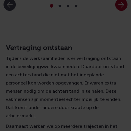
Ga
Ga
Ga
Ga
naar
naar
naar
naar
slide
slide
slide
slide
1
2
3
4
Vertraging ontstaan
Tijdens de werkzaamheden is er vertraging ontstaan
in de beveiligingswerkzaamheden. Daardoor ontstond
een achterstand die niet met het ingeplande
personeel kon worden opgevangen. Er waren extra
mensen nodig om de achterstand in te halen. Deze
vakmensen zijn momenteel echter moeilijk te vinden.
Dat komt onder andere door krapte op de
arbeidsmarkt.
Daarnaast werken we op meerdere trajecten in het