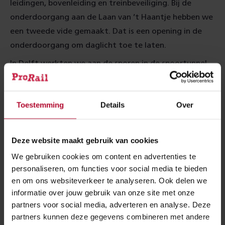
leidingen, bovenleiding en treinbeveiliging. Bij de
onderdoorgang aan de Laan van ’t Haantje hebben we
een tweede vide gemaakt. Dat is een opening in de
onderdoorgang om daglicht toe te laten.
In Delft werkten we aan de sporen in de spoortunnel.
We testten het tunnelsysteem en de treinbeveiliging.
Het station en het nieuwe perron kregen een grondige
Toestemming
Details
Over
schoonmaakbeurt. Vanaf 2 augustus is het nieuwe
perron op Delft in gebruik. Treinen richting Rotterdam
rijden over het nieuwe spoor 3. Op 26 augustus gaat
Deze website maakt gebruik van cookies
ook spoor 4 in gebruik.
We gebruiken cookies om content en advertenties te
Ook op Delft Campus werken we verder aan de
personaliseren, om functies voor social media te bieden
spoorverdubbeling. We hebben het laatste stuk nieuw
en om ons websiteverkeer te analyseren. Ook delen we
informatie over jouw gebruik van onze site met onze
spoor aangelegd en een wissel aangesloten. We
partners voor social media, adverteren en analyse. Deze
hebben ballast vernieuwd en tijdelijk spoor
partners kunnen deze gegevens combineren met andere
weggehaald. Ook werkten we aan kabels en leidingen,