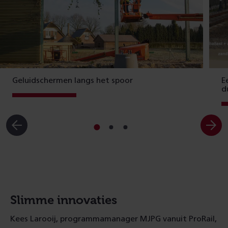
Geluidschermen langs het spoor
E
d
Ga
Ga
Ga
naar
naar
naar
slide
slide
slide
1
2
3
Slimme innovaties
Kees Larooij, programmamanager MJPG vanuit ProRail,