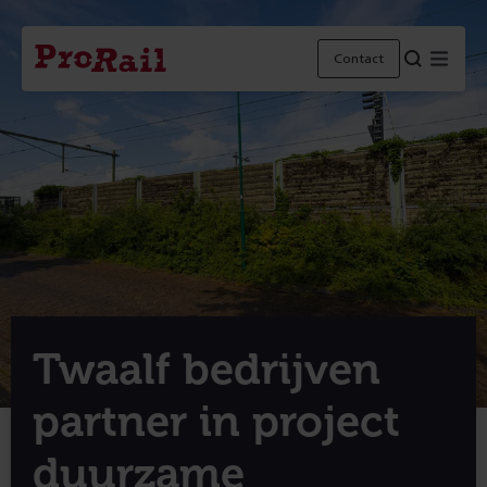
Navigatie
Homepage
Menu
Contact
ProRail
Twaalf bedrijven
partner in project
duurzame