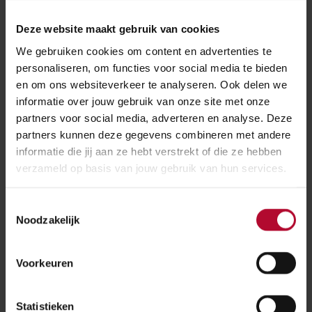
een duurzame manier zo
veel mogelijk geluid kunnen
Deze website maakt gebruik van cookies
reduceren.
We gebruiken cookies om content en advertenties te
personaliseren, om functies voor social media te bieden
Kees Larooij
programmamanager bij ProRail
en om ons websiteverkeer te analyseren. Ook delen we
informatie over jouw gebruik van onze site met onze
partners voor social media, adverteren en analyse. Deze
InnovA58
partners kunnen deze gegevens combineren met andere
informatie die jij aan ze hebt verstrekt of die ze hebben
InnovA58
is een omvangrijk project van
verzameld op basis van jouw gebruik van hun services.
Rijkswaterstaat dat bestaat uit drie onderdelen: de
wegverbreding Sint-Annabosch–Galder, de verbreding
Toestemmingsselectie
van twee naar drie rijstroken in het traject Eindhoven–
Noodzakelijk
Tilburg en experimenten met innovatieve, duurzame
werkwijzen en producten voor de wegenbouw bij de
Voorkeuren
parkeerplaats en tankstation Kloosters aan de A58 bij
Oirschot.
Statistieken