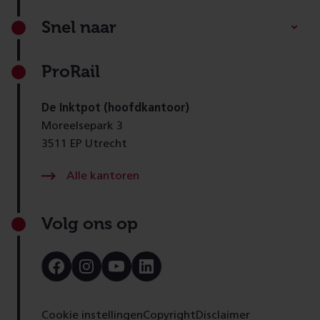
Footer
Snel naar
ProRail
De Inktpot (hoofdkantoor)
Moreelsepark 3
3511 EP Utrecht
Alle kantoren
Volg ons op
Bezoek
Bezoek
Bezoek
Bezoek
onze
onze
onze
onze
Facebook
Instagram
Youtube
LinkedIn
pagina
pagina
pagina
pagina
Cookie instellingen
Copyright
Disclaimer