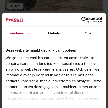
NIEUWS
27 juni 2025
Werkzaamheden aan geluidsscherm
Dordrecht bijna afgerond
Toestemming
Details
Over
Deze website maakt gebruik van cookies
We gebruiken cookies om content en advertenties te
personaliseren, om functies voor social media te bieden
en om ons websiteverkeer te analyseren. Ook delen we
informatie over jouw gebruik van onze site met onze
partners voor social media, adverteren en analyse. Deze
partners kunnen deze gegevens combineren met andere
informatie die jij aan ze hebt verstrekt of die ze hebben
verzameld op basis van jouw gebruik van hun services.