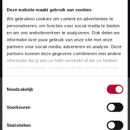
reizigers of een toename ervan. Dankzij een nieuw
Deze website maakt gebruik van cookies
busstation, betere looproutes en nieuwe
We gebruiken cookies om content en advertenties te
fietsenstallingen gaat overstappen straks
personaliseren, om functies voor social media te bieden
gemakkelijker en sneller en is Ede klaar voor de
en om ons websiteverkeer te analyseren. Ook delen we
toekomst.
informatie over jouw gebruik van onze site met onze
partners voor social media, adverteren en analyse. Deze
partners kunnen deze gegevens combineren met andere
Lees meer over dit project
Lees
informatie die jij aan ze hebt verstrekt of die ze hebben
meer
verzameld op basis van jouw gebruik van hun services.
over
dit
project
Toestemmingsselectie
Meer over:
Noodzakelijk
Werkzaamheden
Spoorzone Ede
Voorkeuren
Ede-Wageningen
Statistieken