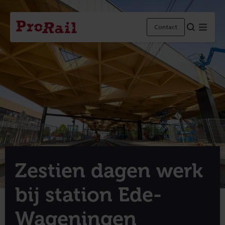
Navigatie
Homepage
Menu
Contact
ProRail
Zestien dagen werk
bij station Ede-
Wageningen