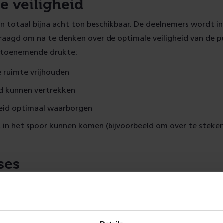
e veiligheid
 in totaal bijna acht ton beschikbaar. De deelnemers wordt i
raagd om na te denken over de optimale veiligheid van de p
 toenemende drukte:
e ruimte vrijhouden
jd kunnen vertrekken
heid optimaal waarborgen
t in het spoor kunnen komen (bijvoorbeeld om over te steke
ses
t uit twee fases. In de eerste fase wordt om een haalbaarh
ie gevraagd, inclusief een ‘schaalmodel’. In de tweede fase
twikkeling; een pilotplan, een prototype en testresultaten 