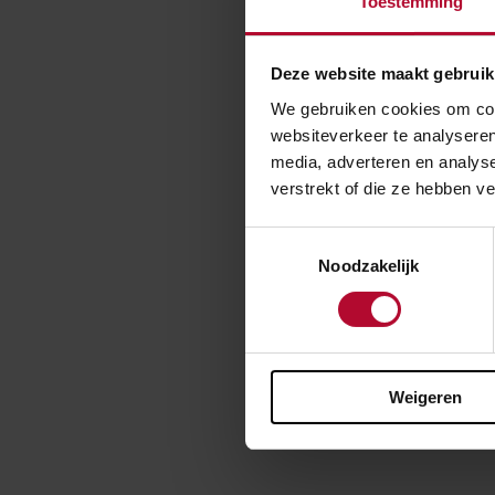
Toestemming
praktijksituatie
De SBIR Perronr
beoordeelt. De
Deze website maakt gebruik
De uitvraag die
We gebruiken cookies om cont
websiteverkeer te analyseren
juli 13:00 uur i
media, adverteren en analys
Rijksdienst vo
verstrekt of die ze hebben v
Toestemmingsselectie
Noodzakelijk
Meer 
Weigeren