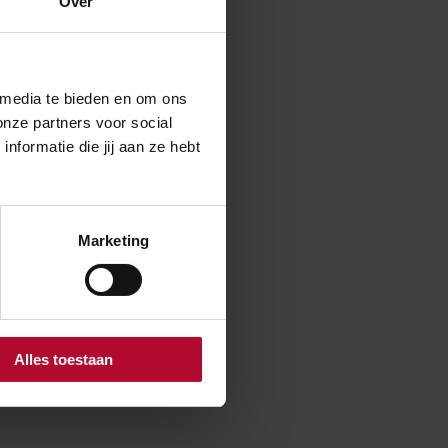
Over
rojectplannen
n tot en met 22
 media te bieden en om ons
onze partners voor social
ite van de
formatie die jij aan ze hebt
Marketing
Alles toestaan