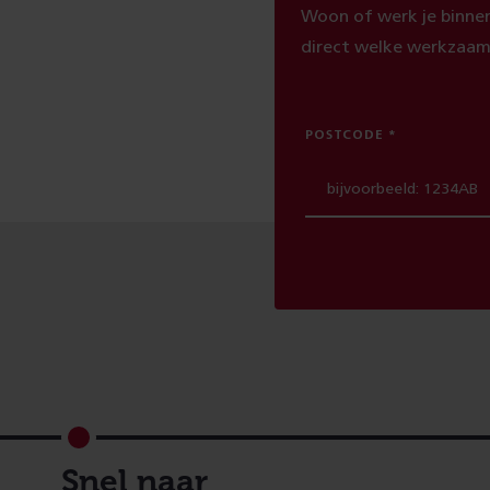
Woon of werk je binnen
direct welke werkzaam
POSTCODE
Footer
Snel naar