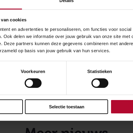
Details
.
andbeveiliging heeft een onafhankelijke commissie die de p
 totale opdracht loopt van mei 2020 tot maart 2022.
 van cookies
 nu loopt betreft fase 1. Aanbieders kunnen hun projectpla
ent en advertenties te personaliseren, om functies voor social
. Ook delen we informatie over jouw gebruik van onze site met 
ndienen. Meer informatie over het traject is te vinden via de
s
e. Deze partners kunnen deze gegevens combineren met andere in
or Ondernemend Nederland
.
erzameld op basis van jouw gebruik van hun services.
Voorkeuren
Statistieken
over:
Veiligheid
Evenement
Selectie toestaan