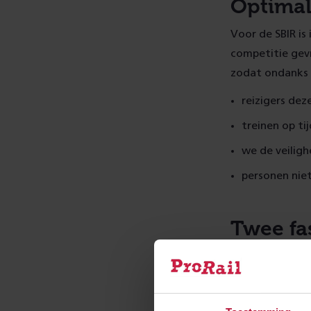
Optimal
Voor de SBIR is
competitie gev
zodat ondanks
reizigers dez
treinen op ti
we de veilig
personen nie
Twee fa
De SBIR bestaa
naar de innovat
onderzoek en on