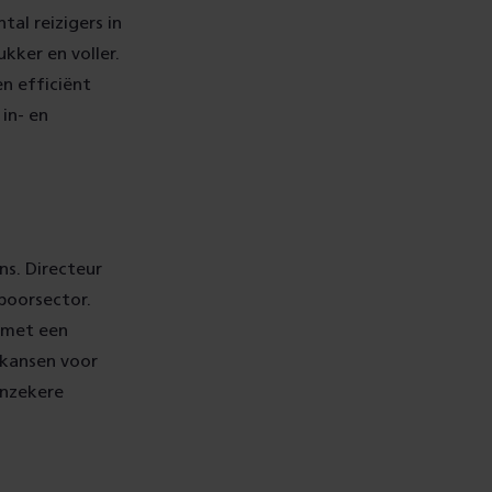
al reizigers in
kker en voller.
n efficiënt
in- en
ns.
Directeur
poorsector.
 met een
 kansen voor
onzekere