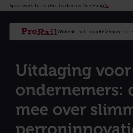
Spoorwerk tussen Rotterdam en Den Haag
Navigatie
Homepage
Wonen
bij het spoor
Reizen
over het
ProRail
Uitdaging voor
ondernemers: 
mee over slim
perroninnovati