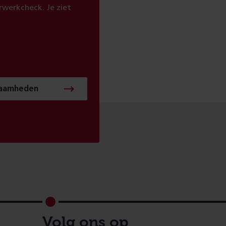
werkcheck. Je ziet
zaamheden
Volg ons op