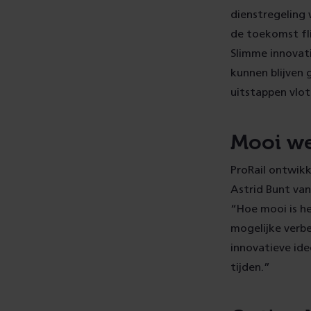
dienstregeling 
de toekomst fli
Slimme innovati
kunnen blijven 
uitstappen vlot
Mooi w
ProRail ontwikk
Astrid Bunt van
“Hoe mooi is h
mogelijke verbe
innovatieve id
tijden.”