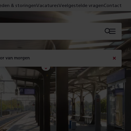
den & storingen
Vacatures
Veelgestelde vragen
Contact
Menu
oor van morgen
Bericht
sluiten
Met de campagne 'Voor 't spoor naar morgen' laten 
we zien wat er vandaag gebeurt en wat dat - 
figuurlijk gezien - morgen oplevert.
Lees meer