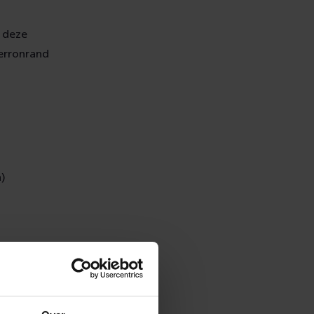
n deze
erronrand
n)
eidsonderzoek
 gaat het om
uit een