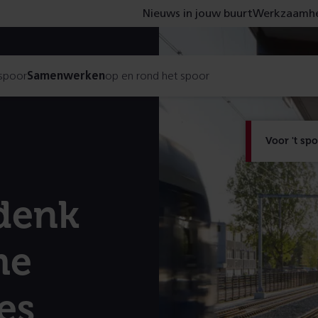
Nieuws in jouw buurt
Werkzaamhe
 spoor
Samenwerken
op en rond het spoor
Voor 't sp
denk
me
es