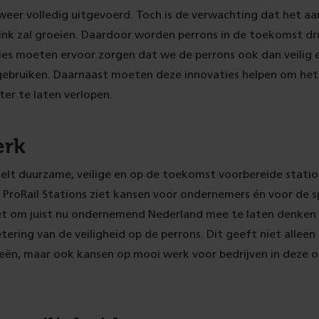
weer volledig uitgevoerd. Toch is de verwachting dat het aant
nk zal groeien. Daardoor worden perrons in de toekomst dru
es moeten ervoor zorgen dat we de perrons ook dan veilig e
gebruiken. Daarnaast moeten deze innovaties helpen om het 
ter te laten verlopen.
erk
elt duurzame, veilige en op de toekomst voorbereide statio
 ProRail Stations ziet kansen voor ondernemers én voor de s
et om juist nu ondernemend Nederland mee te laten denken
tering van de veiligheid op de perrons. Dit geeft niet alleen
eeën, maar ook kansen op mooi werk voor bedrijven in deze 