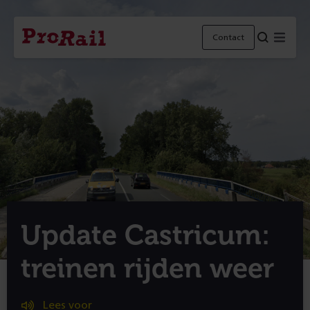
Navigatie
Homepage
Menu
Contact
ProRail
Update Castricum:
treinen rijden weer
Lees voor