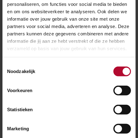
personaliseren, om functies voor social media te bieden
en om ons websiteverkeer te analyseren. Ook delen we
informatie over jouw gebruik van onze site met onze
partners voor social media, adverteren en analyse. Deze
partners kunnen deze gegevens combineren met andere
informatie die jij aan ze hebt verstrekt of die ze hebben
verzameld op basis van jouw gebruik van hun services.
Toestemmingsselectie
Noodzakelijk
26 juli 2026
Aanrijding tussen vrachtwagen en
goederentrein bij Europoort
Voorkeuren
Statistieken
Marketing