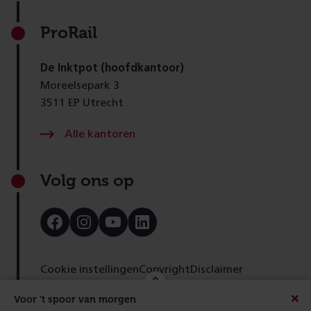
ProRail
De Inktpot (hoofdkantoor)
Moreelsepark 3
3511 EP Utrecht
Alle kantoren
Volg ons op
Bezoek
Bezoek
Bezoek
Bezoek
onze
onze
onze
onze
Facebook
Instagram
Youtube
LinkedIn
pagina
pagina
pagina
pagina
Cookie instellingen
Copyright
Disclaimer
Toegankelijkheid
Cookies
Privacy
Feedback
Voor 't spoor van morgen