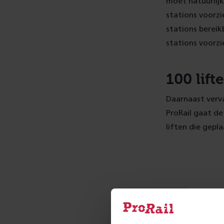
moet natuurlij
stations voorzi
stations berei
stations voorzi
100 lif
Daarnaast verva
ProRail gaat de
liften die gepl
Meer 