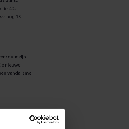
ot aantal
n de 402
 we nog 13
ensduur zijn.
 De nieuwe
egen vandalisme.