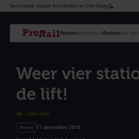
Spoorwerk tussen Rotterdam en Den Haag
Navigatie
Homepage
Wonen
bij het spoor
Reizen
over het
ProRail
Weer vier stati
de lift!
Lees voor
11 december 2018
Nieuws