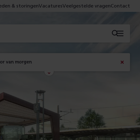
den & storingen
Vacatures
Veelgestelde vragen
Contact
Menu
oor van morgen
Bericht
sluiten
Met de campagne 'Voor 't spoor naar morgen' laten 
we zien wat er vandaag gebeurt en wat dat - 
figuurlijk gezien - morgen oplevert.
Lees meer