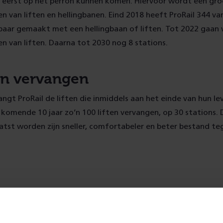
k eerst op het perron kunnen komen. Hiervoor wordt een gro
en van liften en hellingbanen. Eind 2018 heeft ProRail 344 va
kbaar gemaakt met een hellingbaan of liften. Tot 2022 gaan
en van liften. Daarna tot 2030 nog 8 stations.
ten vervangen
ngt ProRail de liften die inmiddels aan het einde van hun lev
 komende 10 jaar zo’n 100 liften vervangen, op 30 stations.
aatst worden zijn sneller, comfortabeler en beter bestand t
over:
Toegankelijkheid
Stations