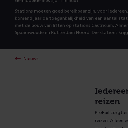
Gemiddelde leestijd: 1 minuut
Stations moeten goed bereikbaar zijn, voor iedereen.
komend jaar de toegankelijkheid van een aantal stat
met de bouw van liften op stations Castricum, Almer
Spaarnwoude en Rotterdam Noord. Die stations krijge
Nieuws
Iederee
reizen
ProRail zorgt 
reizen. Alleen e