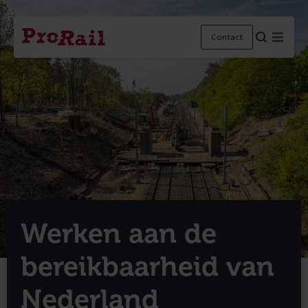
Navigatie
Homepage
Menu
Contact
ProRail
Werken aan de
bereikbaarheid van
Nederland