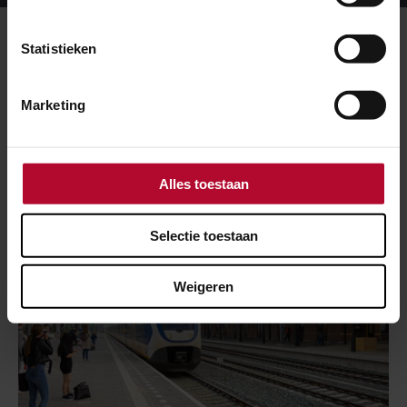
campagne
Meer over:
Statistieken
Werkzaamheden
Marketing
Meer nieuws
Alles toestaan
Selectie toestaan
Weigeren