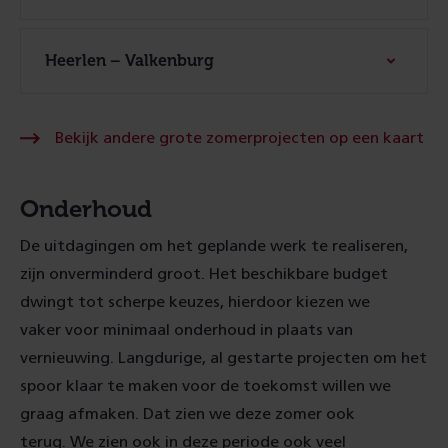
Heerlen – Valkenburg
Bek
Bekijk andere grote zomerprojecten op een kaart
an
gr
zo
op
Onderhoud
ee
kaa
De uitdagingen om het geplande werk te realiseren,
zijn onverminderd groot. Het beschikbare budget
dwingt tot scherpe keuzes,
hierdoor kiezen we
vaker
voor minimaal onderhoud in plaats van
vernieuwing. Langdurige, al gestarte projecten om het
spoor klaar te maken voor de toekomst willen we
graag afmaken
.
Dat zien we deze zomer ook
terug.
We zien ook in deze periode ook veel