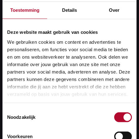
Toestemming
Details
Over
Voor 't spoor van
morgen
Deze website maakt gebruik van cookies
We gebruiken cookies om content en advertenties te
Hoe leg je uit dat tijdelijke hinder nodig is voor
personaliseren, om functies voor social media te bieden
en om ons websiteverkeer te analyseren. Ook delen we
blijvende vooruitgang? Die vraag staat centraal
informatie over jouw gebruik van onze site met onze
in 'Voor 't spoor van morgen', de nieuwe campagne
partners voor social media, adverteren en analyse. Deze
van ProRail. Met de campagne wil de spoorbeheerder
partners kunnen deze gegevens combineren met andere
reizigers meer inzicht geven in het werk achter de
informatie die jij aan ze hebt verstrekt of die ze hebben
schermen en laten zien wat werkzaamheden vandaag
verzameld op basis van jouw gebruik van hun services.
opleveren voor het spoor van morgen.
Toestemmingsselectie
Noodzakelijk
Lees meer over de campagne
Lees
meer
over
Voorkeuren
de