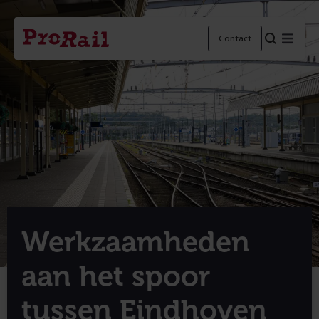
Navigatie
Homepage
Menu
Contact
ProRail
Werkzaamheden
aan het spoor
tussen Eindhoven