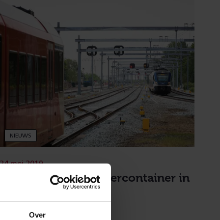
NIEUWS
24 mei 2019
Bezoek de Spoorlopercontainer in
Venlo
Over