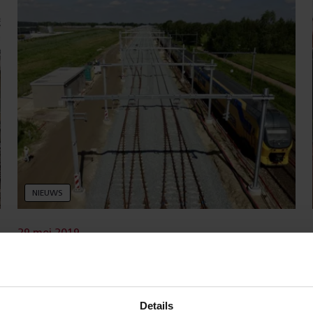
NIEUWS
29 mei 2019
Bouwen aan spooraansluiting
Greenport Venlo
Details