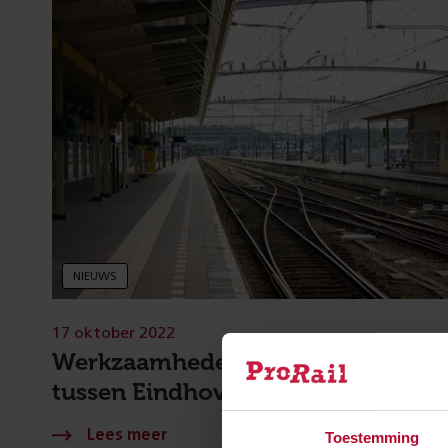
NIEUWS
17 oktober 2022
Werkzaamheden aan het spoor
tussen Eindhoven en Venlo
Toestemming