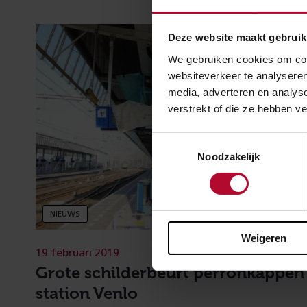
Deze website maakt gebruik
We gebruiken cookies om cont
websiteverkeer te analyseren
media, adverteren en analys
verstrekt of die ze hebben v
Toestemmingsselectie
Noodzakelijk
NIEUWS
Weigeren
19 februari 2019
Grote schilderbeurt perron­kappen
station Venlo