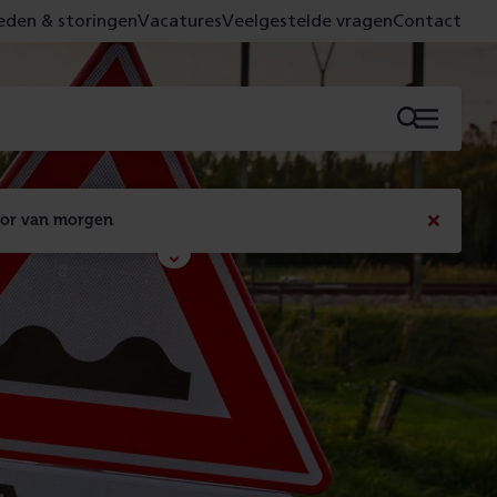
den & storingen
Vacatures
Veelgestelde vragen
Contact
Menu
oor van morgen
Bericht
sluiten
Met de campagne 'Voor 't spoor naar morgen' laten 
we zien wat er vandaag gebeurt en wat dat - 
figuurlijk gezien - morgen oplevert.
Lees meer