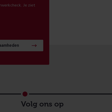
werkcheck. Je ziet
zaamheden
Volg ons op