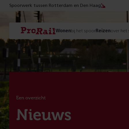
Spoorwerk tussen Rotterdam en Den Haag
Navigatie
Homepage
Wonen
bij het spoor
Reizen
over het
ProRail
Een overzicht
:
Nieuws