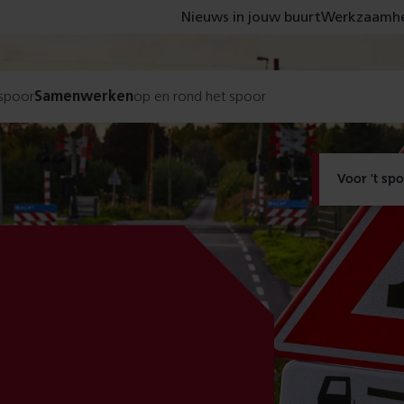
Nieuws in jouw buurt
Werkzaamhe
 spoor
Samenwerken
op en rond het spoor
Voor 't sp