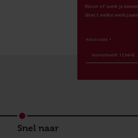
Woon of werk je binnen
direct welke werkzaam
POSTCODE
Footer
Snel naar