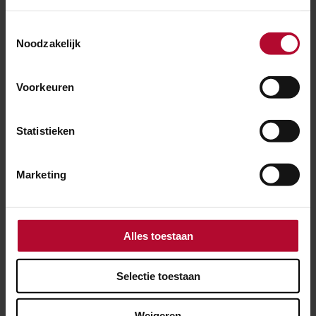
Toestemmingsselectie
Noodzakelijk
Voorkeuren
Statistieken
Marketing
Alles toestaan
8 juni 2022
Havenspoorlijn: 21 nieuwe wissels in 243
Selectie toestaan
uur
Weigeren