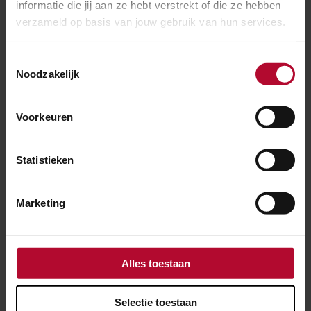
informatie die jij aan ze hebt verstrekt of die ze hebben
Kilometer lange werktrein vernieuwt spoor
verzameld op basis van jouw gebruik van hun services.
Culemborg
Toestemmingsselectie
Noodzakelijk
Voorkeuren
Statistieken
Marketing
Alles toestaan
Selectie toestaan