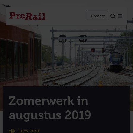
Navigatie
Homepage
Menu
Contact
ProRail
Zomerwerk in
augustus 2019
Lees voor