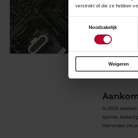
verstrekt of die ze hebben v
Toestemmingsselectie
Noodzakelijk
Weigeren
Aankom
In 2026 werken
sporen, ballast
Hieronder zie 