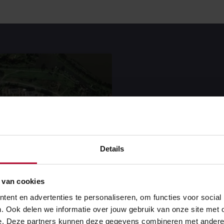
Parkeer
treinen
Details
 van cookies
Het opstelterrein Wat
dan honderd jaar enor
ent en advertenties te personaliseren, om functies voor social
. Ook delen we informatie over jouw gebruik van onze site met 
belang om de gewenste
e. Deze partners kunnen deze gegevens combineren met andere in
voor Amsterdam en om