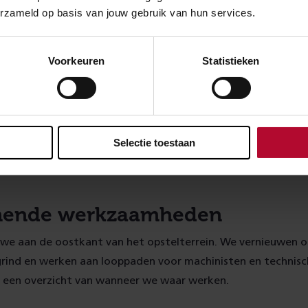
erzameld op basis van jouw gebruik van hun services.
Tevens is Watergraafs
treinen zoals de Euros
Voorkeuren
Statistieken
Selectie toestaan
ende werkzaamheden
 we aan de oostkant van het opstelterrein. We vernieuwen 
grind en werken aan looppaden voor machinisten en technisc
je een overzicht van wanneer we waar werken.