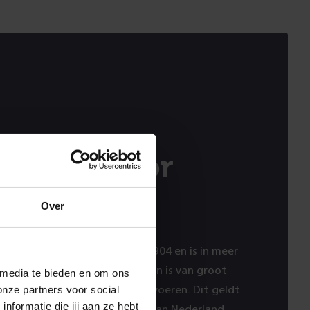
plaats voor
Over
ergraafsmeer bestaat sinds 1904 en is in meer
m uitgebreid. Het opstelterrein is van groot
 media te bieden en om ons
onze partners voor social
 dienstregeling goed uit te voeren. Dit geldt
formatie die jij aan ze hebt
geving en ook voor de rest van Nederland.