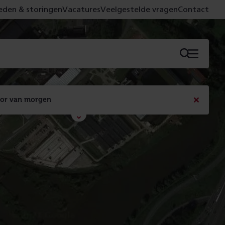
den & storingen
Vacatures
Veelgestelde vragen
Contact
Menu
oor van morgen
Bericht
sluiten
Met de campagne 'Voor 't spoor naar morgen' laten 
we zien wat er vandaag gebeurt en wat dat - 
figuurlijk gezien - morgen oplevert.
Lees meer