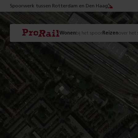
Spoorwerk tussen Rotterdam en Den Haag
Navigatie
Homepage
Wonen
bij het spoor
Reizen
over het
ProRail