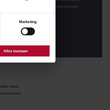
meer hét opstelterrein voor internationale
tar en de Nightjet.
Marketing
Alles toestaan
onder meer
h personeel.