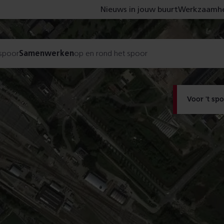
Nieuws in jouw buurt
Werkzaamhe
 spoor
Samenwerken
op en rond het spoor
Voor 't sp