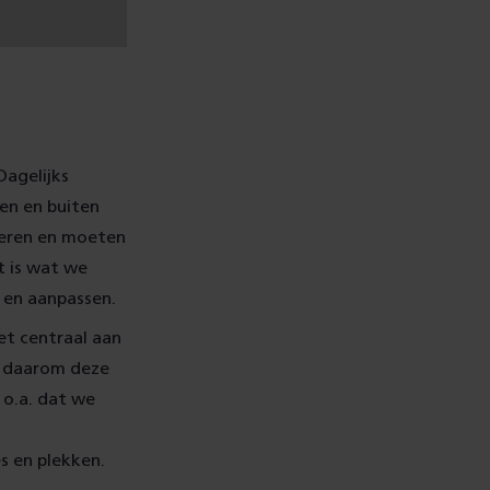
Dagelijks
nen en buiten
deren en moeten
t is wat we
 en aanpassen.
et centraal aan
t daarom deze
o.a. dat we
n
s en plekken.