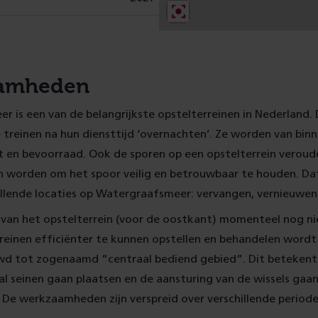
amheden
 is een van de belangrijkste opstelterreinen in Nederland. 
 treinen na hun diensttijd ‘overnachten’. Ze worden van bin
en bevoorraad. Ook de sporen op een opstelterrein verou
en worden om het spoor veilig en betrouwbaar te houden. Da
illende locaties op Watergraafsmeer: vervangen, vernieuwen
 van het opstelterrein (voor de oostkant) momenteel nog ni
treinen efficiënter te kunnen opstellen en behandelen word
d tot zogenaamd “centraal bediend gebied”. Dit betekent 
l seinen gaan plaatsen en de aansturing van de wissels gaa
De werkzaamheden zijn verspreid over verschillende periode