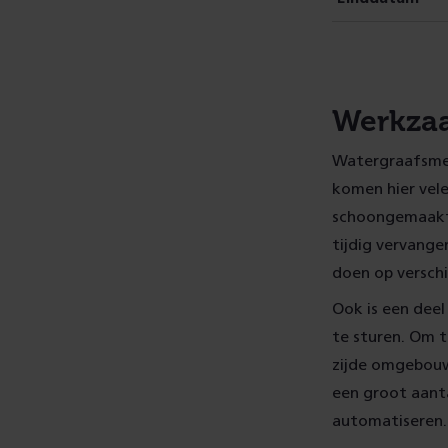
Werkza
Watergraafsmeer
komen hier vele
schoongemaakt 
tijdig vervang
doen op versch
Ook is een deel
te sturen. Om 
zijde omgebouw
een groot aanta
automatiseren. 