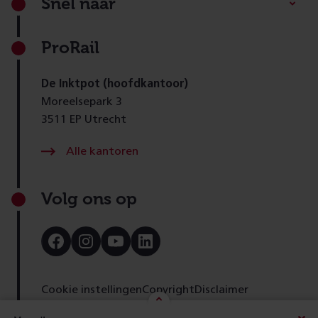
Snel naar
ProRail
De Inktpot (hoofdkantoor)
Moreelsepark 3
3511 EP Utrecht
Alle kantoren
Volg ons op
Bezoek
Bezoek
Bezoek
Bezoek
onze
onze
onze
onze
Facebook
Instagram
Youtube
LinkedIn
pagina
pagina
pagina
pagina
Cookie instellingen
Copyright
Disclaimer
Toegankelijkheid
Cookies
Privacy
Feedback