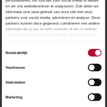
personaliseren, om functies voor social media te bieden
en om ons websiteverkeer te analyseren. Ook delen we
informatie over jouw gebruik van onze site met onze
Per post
partners voor social media, adverteren en analyse. Deze
Is het voor jou niet mogelijk digitaal via het
partners kunnen deze gegevens combineren met andere
informatie die jij aan ze hebt verstrekt of die ze hebben
Omgevingsloket een vergunningaanvraag in te
verzameld op basis van jouw gebruik van hun services.
dienen? Gebruik dan het formulier via de link
hieronder. In het document ‘
Wijze van aanvragen van
Toestemmingsselectie
vergunningen en het doen van meldingen en de
Noodzakelijk
indieningsvereisten’
lees je welke informatie je moet
aanleveren.
Voorkeuren
Stuur het ingevulde formulier en de bijlagen naar
ProRail, Postbus 2038, 3500 GA in Utrecht.
Statistieken
Formulier
Marketing
Aanvraagformulier Beperkingengebiedactiviteit