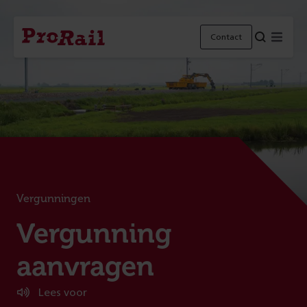
Navigatie
Homepage
Menu
Contact
ProRail
Vergunningen
:
Vergunning
aanvragen
Lees voor