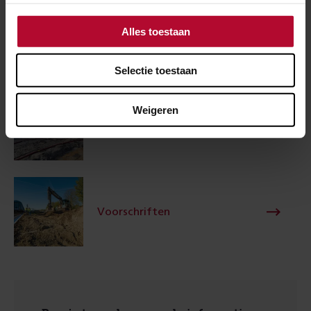
Aanvraagformulier
hoofdspoorwegen (docx)
Beperkingengebiedactivite
hoofdspoorwegen
Alles toestaan
(docx)
Bekijk ook
Selectie toestaan
Weigeren
Handleiding
Voorschriften