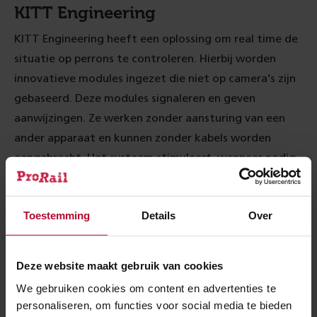
KITT Engineering
KITT Engineering heeft een oplossing om real time de
situatie op perrons te controleren. Hierbij worden
innovatieve modules ingezet die niet op camera’s zijn
gebaseerd. Deze modules signaleren en geven
aanwijzingen. Ze werken zonder aansturing van een
ander apparaat en kunnen zonder kabels worden
aangebracht. Het systeem stimuleert, wanneer nodig,
de reizigers op subtiele manier tot veiliger gedrag.
Toestemming
Details
Over
Deze website maakt gebruik van cookies
We gebruiken cookies om content en advertenties te
personaliseren, om functies voor social media te bieden