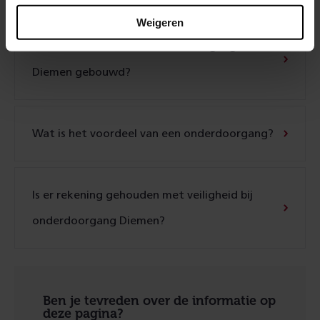
Weigeren
Waarom wordt er een onderdoorgang in
Diemen gebouwd?
Wat is het voordeel van een onderdoorgang?
Is er rekening gehouden met veiligheid bij
onderdoorgang Diemen?
Ben je tevreden over de informatie op
deze pagina?