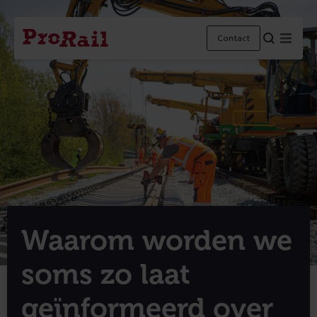
Navigatie
Homepage
Menu
Contact
ProRail
Waarom worden we
soms zo laat
geïnformeerd over