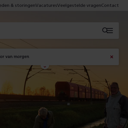
den & storingen
Vacatures
Veelgestelde vragen
Contact
Menu
oor van morgen
Bericht
sluiten
Met de campagne 'Voor 't spoor naar morgen' laten 
we zien wat er vandaag gebeurt en wat dat - 
figuurlijk gezien - morgen oplevert.
Lees meer