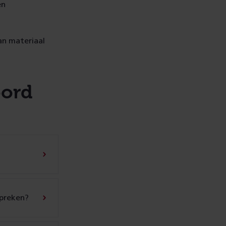
en
an materiaal
oord
spreken?