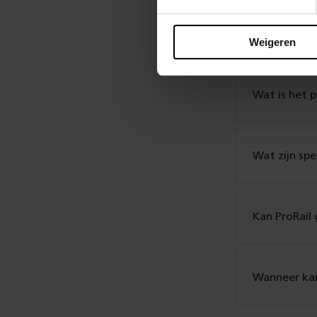
Wat is de r
Weigeren
Wat is het
Wat zijn sp
Kan ProRail 
Wanneer kan