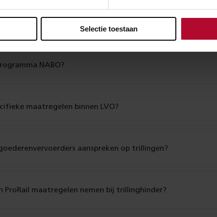
ol van ProRail in het programma NABO?
Selectie toestaan
 programma NABO?
ecifieke maatregelen binnen LVO?
goederen­vervoerders aanspreken op trillingen?
 ProRail maatregelen nemen bij trillinghinder?