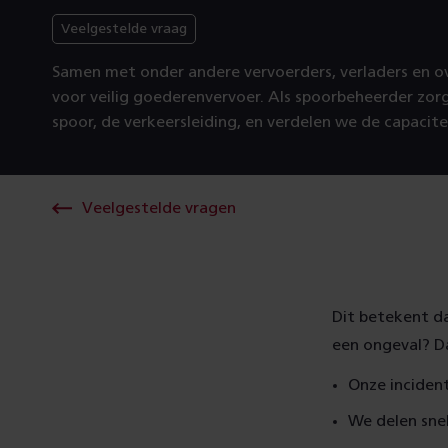
Veelgestelde vraag
Samen met onder andere vervoerders, verladers en o
voor veilig goederenvervoer. Als spoor­beheerder zorg
spoor, de verkeers­leiding, en verdelen we de capacite
Veelgestelde vragen
Dit betekent da
een ongeval? D
Onze incident
We delen snel