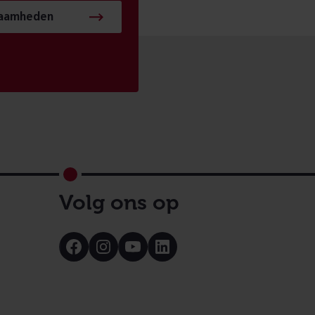
zaamheden
Volg ons op
Bezoek
Bezoek
Bezoek
Bezoek
onze
onze
onze
onze
Facebook
Instagram
Youtube
LinkedIn
pagina
pagina
pagina
pagina