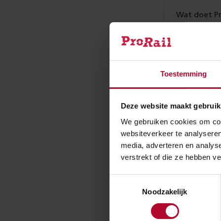
Wat doet Pr
versnellen?
Toestemming
Waarom sluit
Deze website maakt gebruik
Wat is het 
We gebruiken cookies om cont
websiteverkeer te analyseren
media, adverteren en analys
verstrekt of die ze hebben v
Waarom wil 
Toestemmingsselectie
Noodzakelijk
Wat is de r