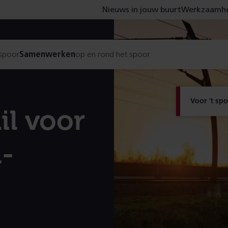
Nieuws in jouw buurt
Werkzaamhe
 spoor
Samenwerken
op en rond het spoor
Voor 't sp
il voor
n­