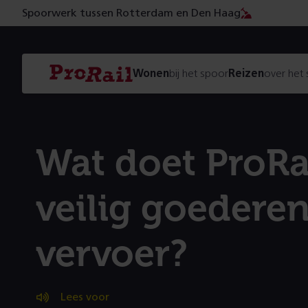
Spoorwerk tussen Rotterdam en Den Haag
Navigatie
Homepage
Wonen
bij het spoor
Reizen
over het
ProRail
Wat doet ProRa
veilig goedere
vervoer?
Lees voor