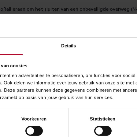
oRail eraan om het sluiten van een onbeveiligde overweg (
Details
 ProRail niet alle NABO's direct af?
 van cookies
verschil tussen een openbare en een particuliere overweg (N
ent en advertenties te personaliseren, om functies voor social
. Ook delen we informatie over jouw gebruik van onze site met 
e. Deze partners kunnen deze gegevens combineren met andere in
erzameld op basis van jouw gebruik van hun services.
ProRail van alle overwegen af?
Voorkeuren
Statistieken
ol van IenW in het programma NABO?