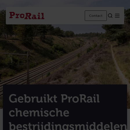
Navigatie
Homepage
Menu
Contact
ProRail
Gebruikt ProRail
chemische
bestrijdingsmiddelen