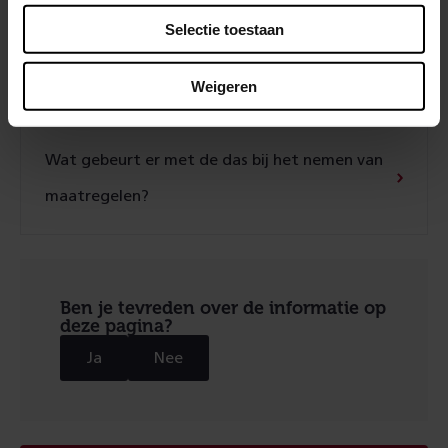
Selectie toestaan
Welke beschermde dieren vormen een risico
voor het treinverkeer?
Weigeren
Wat gebeurt er met de das bij het nemen van
maatregelen?
Ben je tevreden over de informatie op
deze pagina?
Ja
Nee