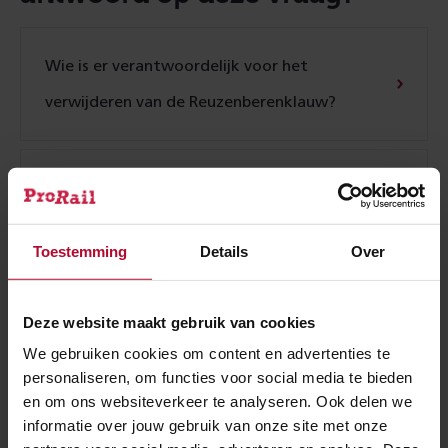
Wie is er verantwoordelijk voor het
verwijderen van de Reuzenberenklauw?
Wat doet ProRail tegen de Reuzenberenklauw?
Toestemming
Details
Over
Waarom is de Reuzenberenklauw een
gevaarlijke plant?
Deze website maakt gebruik van cookies
We gebruiken cookies om content en advertenties te
personaliseren, om functies voor social media te bieden
Wat is de Reuzenberenklauw?
en om ons websiteverkeer te analyseren. Ook delen we
informatie over jouw gebruik van onze site met onze