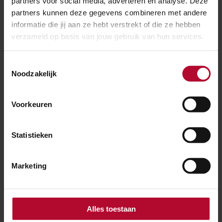
partners voor social media, adverteren en analyse. Deze
partners kunnen deze gegevens combineren met andere
Is de Japanse duizendknoop gevaarlijk voor het
informatie die jij aan ze hebt verstrekt of die ze hebben
treinverkeer?
verzameld op basis van jouw gebruik van hun services.
Toestemmingsselectie
Noodzakelijk
Wie is er verantwoordelijk voor het
verwijderen van de Japanse duizendknoop?
Voorkeuren
Statistieken
Wat doet ProRail tegen de Japanse
duizendknoop?
Marketing
Wat is de Japanse duizenknoop?
Alles toestaan