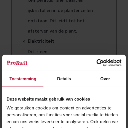
temperatuur snel daalt en
ijskristallen in de plantencellen
ontstaan. Dit leidt tot het
afsterven van de plant.
Elektriciteit
Dit is een
onkruidbestrijdingsmethode
waarbij elektriciteit door planten
Toestemming
Details
Over
wordt geleid. Het apparaat
beschadigt de celwanden van de
Deze website maakt gebruik van cookies
plant onherstelbaar. Dit resulteert
We gebruiken cookies om content en advertenties te
in een langdurige bestrijding van
personaliseren, om functies voor social media te bieden
en om ons websiteverkeer te analyseren. Ook delen we
onkruid.