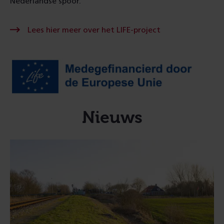
Nederlandse spoor.
Lees
Lees hier meer over het LIFE-project
hier
meer
over
het
LIFE-
project
Nieuws