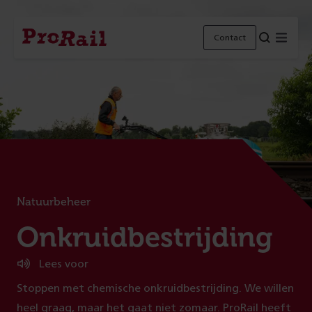
Navigatie
Homepage
Menu
Contact
ProRail
Natuurbeheer
:
Onkruidbestrijding
Lees voor
Stoppen met chemische onkruidbestrijding. We willen
heel graag, maar het gaat niet zomaar. ProRail heeft