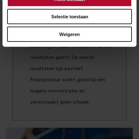
bodemonderzoek om te
controleren of het geen negatieve
Selectie toestaan
gevolgen heeft voor het milieu.
Weigeren
Ook onderzoeken we of een andere
dosering of vaker toepassen betere
resultaten geeft. De eerste
resultaten zijn positief.
Pelargonzuur werkt goed bij een
hogere concentratie en
veroorzaakt geen schade.