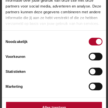
informatie over jouw gebruik van onze site met onze
Pelargonzuur
partners voor social media, adverteren en analyse. Deze
partners kunnen deze gegevens combineren met andere
Pelargonzuur is een natuurlijk
informatie die jij aan ze hebt verstrekt of die ze hebben
vetzuur van plantaardige
verzameld op basis van jouw gebruik van hun services.
oorsprong. Het wordt opgelost in
Toestemmingsselectie
water en bevat geen toevoegingen.
Noodzakelijk
Daarnaast breekt het snel af in het
Voorkeuren
milieu. ProRail onderzoekt of
pelargonzuur een goed alternatief
Statistieken
is voor chemische
onkruidbestrijding op
Marketing
inspectiepaden. We testen hoe
effectief het middel is en doen
Alles toestaan