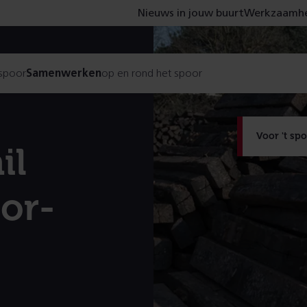
Nieuws in jouw buurt
Werkzaamhe
 spoor
Samenwerken
op en rond het spoor
Voor 't sp
il
or­