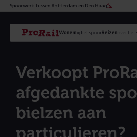
Spoorwerk tussen Rotterdam en Den Haag
Navigatie
Homepage
Wonen
bij het spoor
Reizen
over het
ProRail
Verkoopt ProRa
afgedankte spo
bielzen aan
particulieren?