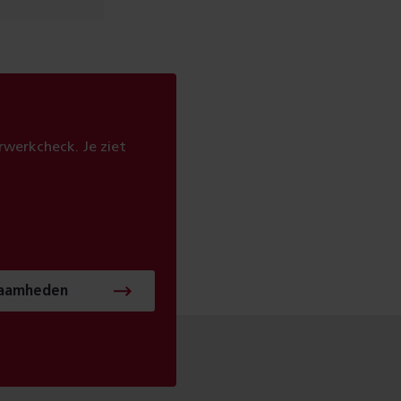
werkcheck. Je ziet
zaamheden