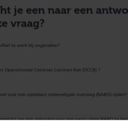
ht je een naar een antw
ze vraag?
Rail te werk bij ongevallen?
t Operationeel Controle Centrum Rail (OCCR) ?
wel over een openbare onbeveiligde overweg (NABO) rijden?
 terecht om een oplossing voor een particuliere NABO te be