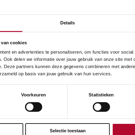
oRail eraan om het sluiten van een onbeveiligde overweg (
Details
 van cookies
ent en advertenties te personaliseren, om functies voor social
 ProRail niet alle NABO's direct af?
. Ook delen we informatie over jouw gebruik van onze site met 
e. Deze partners kunnen deze gegevens combineren met andere in
erzameld op basis van jouw gebruik van hun services.
verschil tussen een openbare en een particuliere overweg (N
Voorkeuren
Statistieken
ProRail van alle overwegen af?
Selectie toestaan
ol van IenW in het programma NABO?