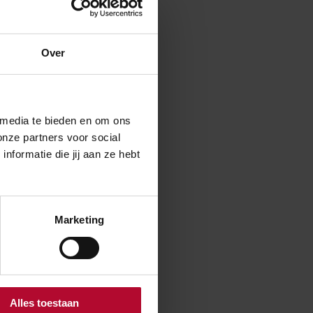
NABO) te
Over
 media te bieden en om ons
onze partners voor social
formatie die jij aan ze hebt
ABO)?
Marketing
Alles toestaan