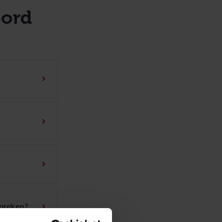
oord
spreken?