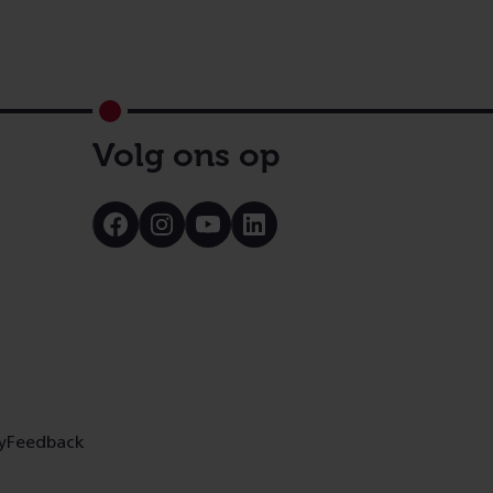
Volg ons op
Bezoek
Bezoek
Bezoek
Bezoek
onze
onze
onze
onze
Facebook
Instagram
Youtube
LinkedIn
pagina
pagina
pagina
pagina
y
Feedback