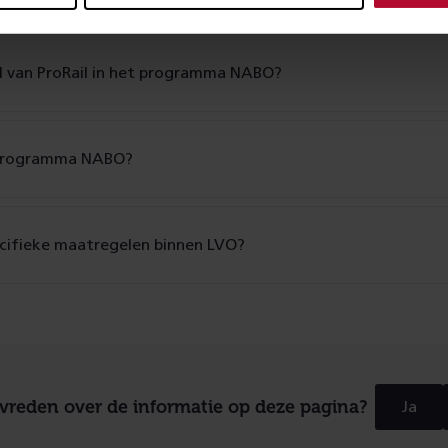
ol van ProRail in het programma NABO?
 programma NABO?
ecifieke maatregelen binnen LVO?
evreden over de informatie op deze pagina?
Ja