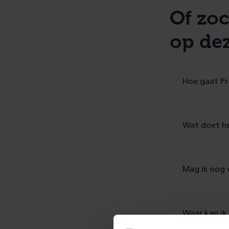
Of zoc
op de
Hoe gaat Pro
Wat doet he
Mag ik nog 
Waar kan ik