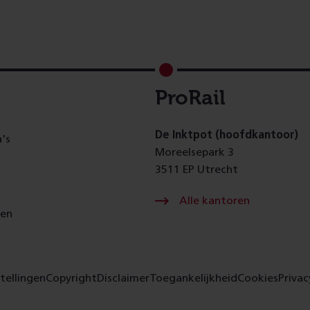
ProRail
De Inktpot (hoofdkantoor)
's
Moreelsepark 3
3511 EP Utrecht
Alle kantoren
gen
tellingen
Copyright
Disclaimer
Toegankelijkheid
Cookies
Privac