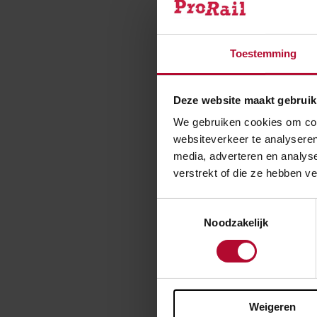
Wat doet Pr
Toestemming
versnellen?
Deze website maakt gebruik
We gebruiken cookies om cont
Waarom sluit
websiteverkeer te analyseren
media, adverteren en analys
verstrekt of die ze hebben v
Wat is het 
Toestemmingsselectie
Noodzakelijk
Waarom wil 
Weigeren
Wat is de r