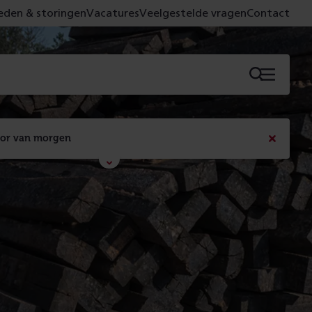
den & storingen
Vacatures
Veelgestelde vragen
Contact
Menu
oor van morgen
Bericht
sluiten
Met de campagne 'Voor 't spoor naar morgen' laten 
we zien wat er vandaag gebeurt en wat dat - 
figuurlijk gezien - morgen oplevert.
Lees meer