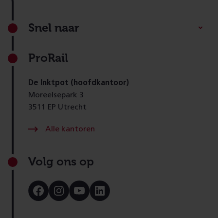
Footer
Snel naar
ProRail
De Inktpot (hoofdkantoor)
Moreelsepark 3
3511 EP Utrecht
Alle kantoren
Volg ons op
Bezoek
Bezoek
Bezoek
Bezoek
onze
onze
onze
onze
Facebook
Instagram
Youtube
LinkedIn
pagina
pagina
pagina
pagina