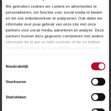
per uur, zoals perronsverbredingen.
We gebruiken cookies om content en advertenties te
personaliseren, om functies voor social media te bieden
Over een lengte van drie kilometer wordt het spoor en
en om ons websiteverkeer te analyseren. Ook delen we
de bovenleiding verlegd en vernieuwd. Daarbij
informatie over jouw gebruik van onze site met onze
verplaatsen en vernieuwen we in totaal ruim 30.000
partners voor social media, adverteren en analyse. Deze
ton ballast. Het was de bedoeling het project in 2022
partners kunnen deze gegevens combineren met andere
informatie die jij aan ze hebt verstrekt of die ze hebben
af te ronden. Door het ontbreken van essentiële
verzameld op basis van jouw gebruik van hun services.
componenten, veroorzaakt door de Oekraïneoorlog
en de nasleep van de coronacrisis is de indienststelling
Toestemmingsselectie
verplaatst naar juni 2023. Het spoor moet donderdag
Noodzakelijk
22 juni in de ochtend weer in dienst zijn voor de TT-
nacht in Assen.
Voorkeuren
Lees
Lees meer over dit project
meer
Statistieken
over
dit
project
Raadpleeg
Raadpleeg reisplanner