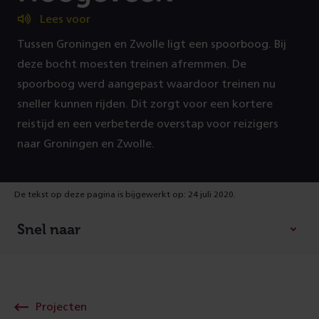
(
Lees voor
Tussen Groningen en Zwolle ligt een spoorboog. Bij
P
deze bocht moesten treinen afremmen. De
r
spoorboog werd aangepast waardoor treinen nu
sneller kunnen rijden. Dit zorgt voor een kortere
o
reistijd en een verbeterde overstap voor reizigers
naar Groningen en Zwolle.
j
e
De tekst op deze pagina is bijgewerkt op: 24 juli 2020.
c
Snel naar
t
g
Projecten