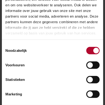
en om ons websiteverkeer te analyseren. Ook delen we
informatie over jouw gebruik van onze site met onze
partners voor social media, adverteren en analyse. Deze
partners kunnen deze gegevens combineren met andere
informatie die jij aan ze hebt verstrekt of die ze hebben
14 juni 2023
verzameld op basis van jouw gebruik van hun services.
Houd je hoofd koel in de Hoogeveense
hitte
Toestemmingsselectie
Noodzakelijk
Voorkeuren
Statistieken
Marketing