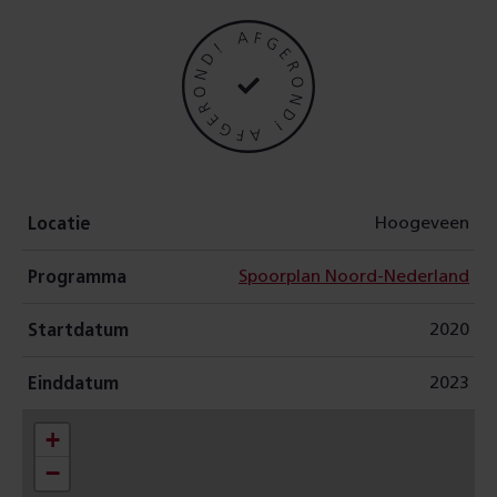
e
r
e
a
l
Hoogeveen
Locatie
i
Spoorplan Noord-Nederland
Programma
s
2020
Startdatum
e
2023
Einddatum
e
+
−