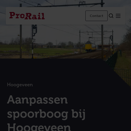
Navigatie
Homepage
Menu
Contact
ProRail
Hoogeveen
:
Aanpassen
spoorboog bij
Hoogeveen